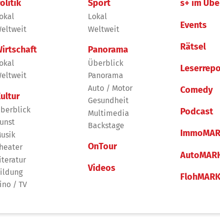
olitik
Sport
s+ im Übe
okal
Lokal
Events
eltweit
Weltweit
Rätsel
irtschaft
Panorama
okal
Überblick
Leserrepo
eltweit
Panorama
Auto / Motor
Comedy
ultur
Gesundheit
berblick
Podcast
Multimedia
unst
Backstage
ImmoMAR
usik
OnTour
heater
AutoMAR
iteratur
Videos
ildung
FlohMAR
ino / TV