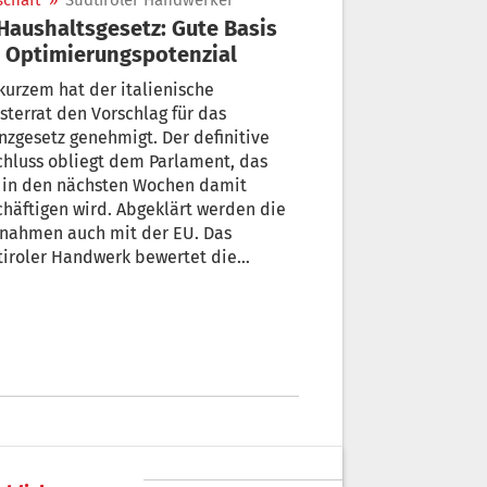
schaft
»
Südtiroler Handwerker
 Optimierungspotenzial
kurzem hat der italienische
sterrat den Vorschlag für das
nzgesetz genehmigt. Der definitive
hluss obliegt dem Parlament, das
h in den nächsten Wochen damit
häftigen wird. Abgeklärt werden die
nahmen auch mit der EU. Das
tiroler Handwerk bewertet die
altenen Punkte, die bisher bekannt
, grundsätzlich positiv.