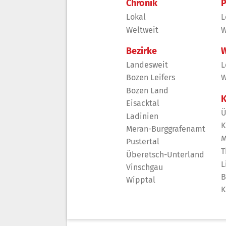
Chronik
P
Lokal
L
Weltweit
W
Bezirke
W
Landesweit
L
Bozen Leifers
W
Bozen Land
K
Eisacktal
Ü
Ladinien
K
Meran-Burggrafenamt
M
Pustertal
T
Überetsch-Unterland
L
Vinschgau
B
Wipptal
K