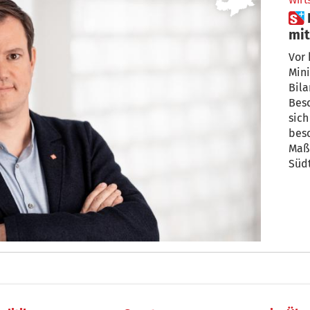
Wirt
 Haushaltsgesetz: Gute Basis
mit
Vor 
Mini
Bila
Besc
sic
besc
Maß
Süd
enth
sind