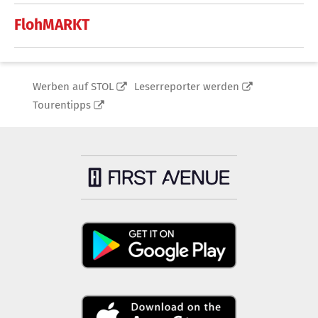
FlohMARKT
Werben auf STOL
Leserreporter werden
Tourentipps