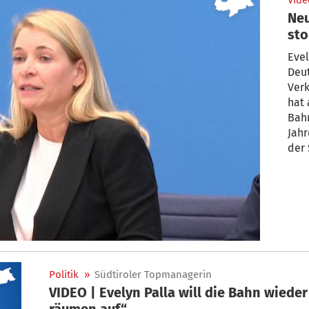
Vide
Neu
sto
Evel
Deu
Verk
hat 
Bahn
Jahr
der 
Politik
»
Südtiroler Topmanagerin
VIDEO | Evelyn Palla will die Bahn wieder
räumen auf“