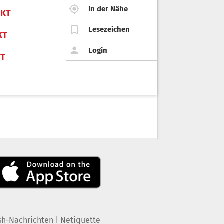
In der Nähe
KT
Lesezeichen
KT
Login
KT
|
sh-Nachrichten
Netiquette