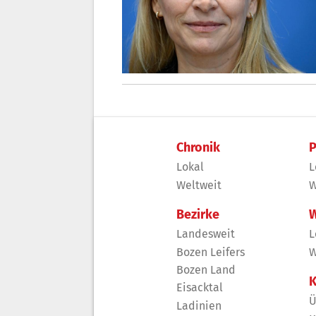
Chronik
P
Lokal
L
Weltweit
W
Bezirke
W
Landesweit
L
Bozen Leifers
W
Bozen Land
K
Eisacktal
Ü
Ladinien