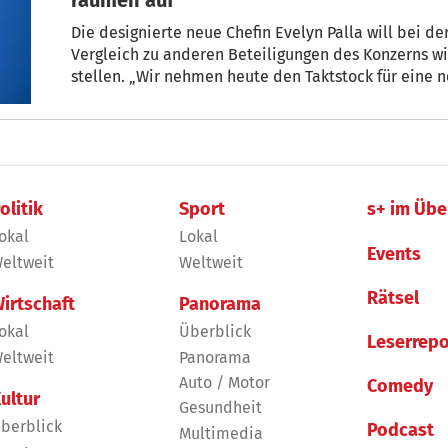
Die designierte neue Chefin Evelyn Palla will bei 
Vergleich zu anderen Beteiligungen des Konzerns wi
stellen. „Wir nehmen heute den Taktstock für eine ne
wir uns wieder auf das konzentrieren, was uns im i
Eisenbahngeschäft“, sagte Palla bei ihrer Vorstellun
die Südtirolerin.
olitik
Sport
s+ im Übe
okal
Lokal
Events
eltweit
Weltweit
Rätsel
irtschaft
Panorama
okal
Überblick
Leserrepo
eltweit
Panorama
Auto / Motor
Comedy
ultur
Gesundheit
berblick
Podcast
Multimedia