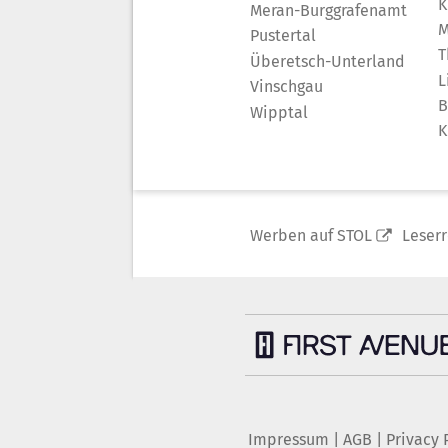
K
Meran-Burggrafenamt
M
Pustertal
T
Überetsch-Unterland
L
Vinschgau
B
Wipptal
K
Werben auf STOL
Leser
Impressum
|
AGB
|
Privacy 