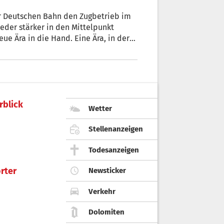
der Deutschen Bahn den Zugbetrieb im
eder stärker in den Mittelpunkt
ue Ära in die Hand. Eine Ära, in der
nnersten Kern ausmacht: das
g in Berlin. „Wir räumen auf“, ergänzte
rblick
Wetter
Stellenanzeigen
Todesanzeigen
rter
Newsticker
Verkehr
Dolomiten