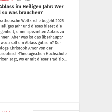
orama
»
Tradition
l so was brauchen?
katholische Weltkirche begeht 2025
Heiliges Jahr und dieses bietet die
genheit, einen speziellen Ablass zu
nnen. Aber was ist das überhaupt?
wozu soll ein Ablass gut sein? Der
ologe Christoph Amor von der
losophisch-Theologischen Hochschule
rixen sagt, wo er mit dieser Tradition
ig anfangen kann – und was dann
 wertvoll sein könnte.