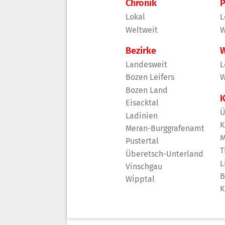
Chronik
P
Lokal
L
Weltweit
W
Bezirke
W
Landesweit
L
Bozen Leifers
W
Bozen Land
K
Eisacktal
Ü
Ladinien
K
Meran-Burggrafenamt
M
Pustertal
T
Überetsch-Unterland
L
Vinschgau
B
Wipptal
K