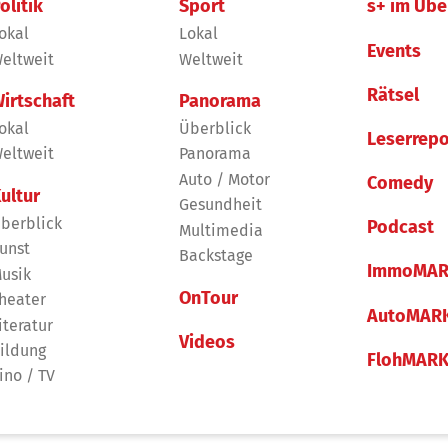
olitik
Sport
s+ im Übe
okal
Lokal
Events
eltweit
Weltweit
Rätsel
irtschaft
Panorama
okal
Überblick
Leserrepo
eltweit
Panorama
Auto / Motor
Comedy
ultur
Gesundheit
berblick
Podcast
Multimedia
unst
Backstage
ImmoMAR
usik
OnTour
heater
AutoMAR
iteratur
Videos
ildung
FlohMAR
ino / TV