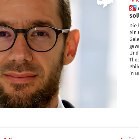
Pan
 Ablass im Heiligen Jahr: Wer
sol
Die 
ein 
Gele
gewi
Und 
The
Phi
in B
wen
doch