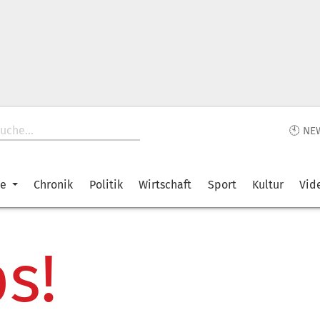
🕙 NE
ke
Chronik
Politik
Wirtschaft
Sport
Kultur
Vid
s!