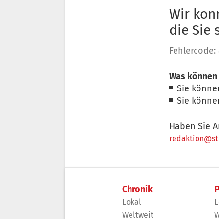
Wir konn
die Sie
Fehlercode:
Was können 
Sie könne
Sie könne
Haben Sie A
redaktion@sto
Chronik
P
Lokal
L
Weltweit
W