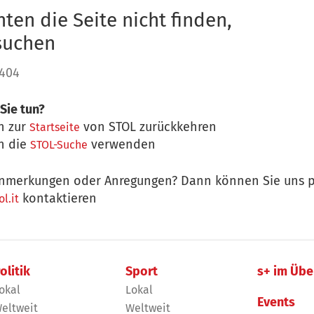
ten die Seite nicht finden,
 suchen
 404
Sie tun?
n zur
von STOL zurückkehren
Startseite
n die
verwenden
STOL-Suche
nmerkungen oder Anregungen? Dann können Sie uns p
kontaktieren
l.it
olitik
Sport
s+ im Übe
okal
Lokal
Events
eltweit
Weltweit