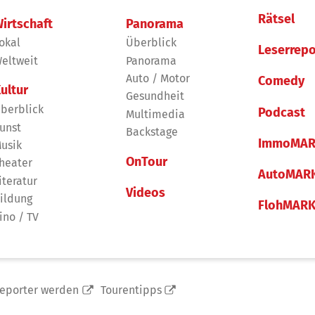
Rätsel
irtschaft
Panorama
okal
Überblick
Leserrepo
eltweit
Panorama
Auto / Motor
Comedy
ultur
Gesundheit
berblick
Podcast
Multimedia
unst
Backstage
ImmoMAR
usik
OnTour
heater
AutoMAR
iteratur
Videos
ildung
FlohMAR
ino / TV
reporter werden
Tourentipps