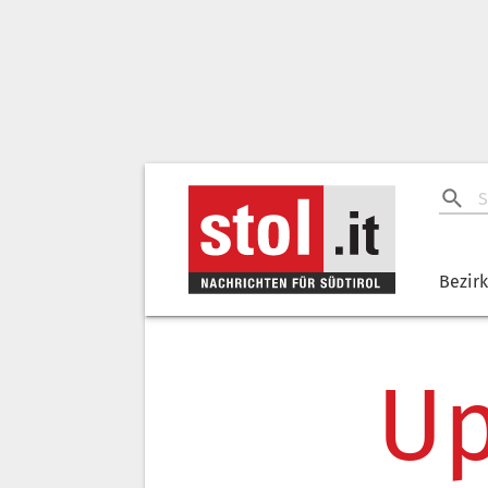
Bezir
Up