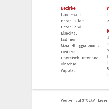
Bezirke
W
Landesweit
L
Bozen Leifers
W
Bozen Land
K
Eisacktal
Ü
Ladinien
K
Meran-Burggrafenamt
M
Pustertal
T
Überetsch-Unterland
L
Vinschgau
B
Wipptal
K
Werben auf STOL
Leser