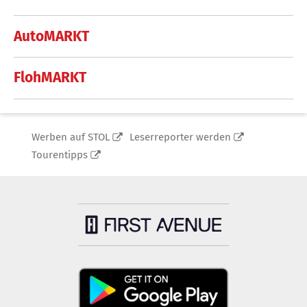
AutoMARKT
FlohMARKT
Werben auf STOL
Leserreporter werden
Tourentipps