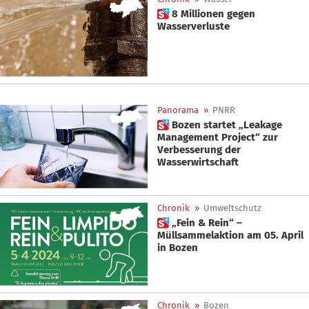
 8 Millionen gegen
Wasserverluste
Panorama
»
PNRR
 Bozen startet „Leakage
Management Project“ zur
Verbesserung der
Wasserwirtschaft
Chronik
»
Umweltschutz
 „Fein & Rein“ –
Müllsammelaktion am 05. April
in Bozen
Chronik
»
Bozen