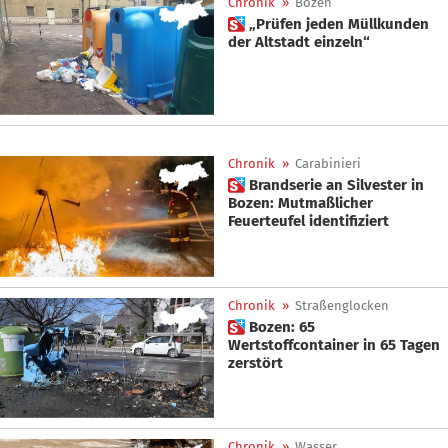
Chronik
»
Bozen
 „Prüfen jeden Müllkunden
der Altstadt einzeln“
Chronik
»
Carabinieri
 Brandserie an Silvester in
Bozen: Mutmaßlicher
Feuerteufel identifiziert
Chronik
»
Straßenglocken
 Bozen: 65
Wertstoffcontainer in 65 Tagen
zerstört
Chronik
»
Wasser