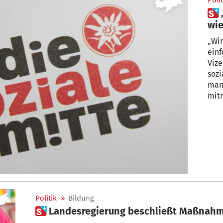
Polit
 „Die soziale Mitte“: „Wollen
wie
zei
„Wir
einf
Vize-Chef 
sozi
man konkret im politischen A
mitm
Politik
»
Bildung
 Landesregierung beschließt Maßnah