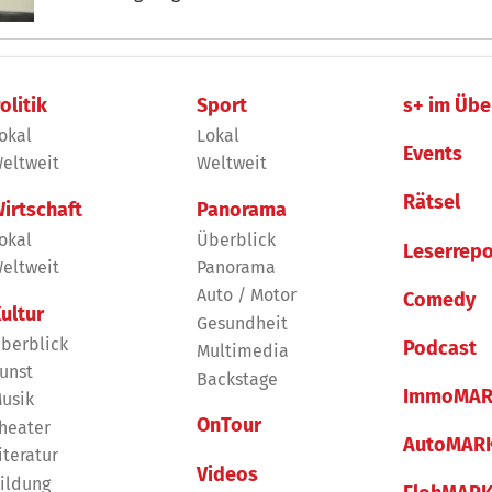
Angestellte und Pensionisten endlich zu entlasten.
olitik
Sport
s+ im Übe
okal
Lokal
Events
eltweit
Weltweit
Rätsel
irtschaft
Panorama
okal
Überblick
Leserrepo
eltweit
Panorama
Auto / Motor
Comedy
ultur
Gesundheit
berblick
Podcast
Multimedia
unst
Backstage
ImmoMAR
usik
OnTour
heater
AutoMAR
iteratur
Videos
ildung