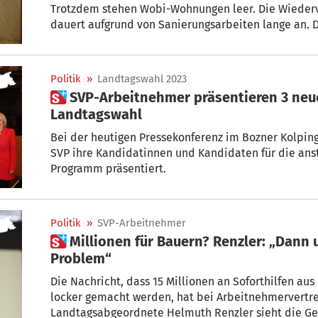
Trotzdem stehen Wobi-Wohnungen leer. Die Wieder
dauert aufgrund von Sanierungsarbeiten lange an. 
fordern deshalb, dass die Sanierung der neu zu v
schneller erfolgt.
Politik
»
Landtagswahl 2023
 SVP-Arbeitnehmer präsentieren 3 neue Gesichter für die
Landtagswahl
Bei der heutigen Pressekonferenz im Bozner Kolpin
SVP ihre Kandidatinnen und Kandidaten für die an
Programm präsentiert.
Politik
»
SVP-Arbeitnehmer
 Millionen für Bauern? Renzler: „Dann unsere Forderungen auch kein
Problem“
Die Nachricht, dass 15 Millionen an Soforthilfen a
locker gemacht werden, hat bei Arbeitnehmervertret
Landtagsabgeordnete Helmuth Renzler sieht die Gelegenheit gekommen, auch