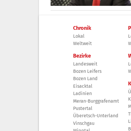
Chronik
P
Lokal
L
Weltweit
W
Bezirke
W
Landesweit
L
Bozen Leifers
W
Bozen Land
K
Eisacktal
Ü
Ladinien
K
Meran-Burggrafenamt
M
Pustertal
T
Überetsch-Unterland
L
Vinschgau
B
Wipptal