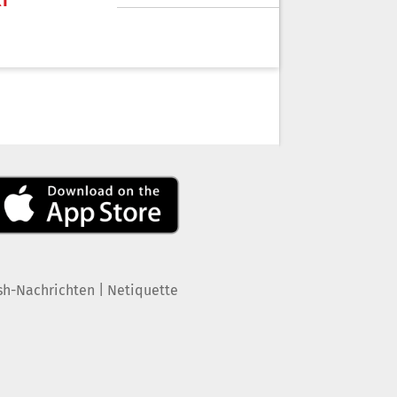
KT
|
sh-Nachrichten
Netiquette