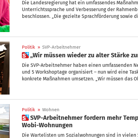
Die Landesregierung hat ein umfassendes Maßnahm
Unterrichtssprache und Verbesserung der Rahmenb
beschlossen. „Die gezielte Sprachförderung sowie d
Kindern und ihren Familien sind entscheidend, um 
Schulen und Kindergärten gerecht zu werden“, beton
Arbeitsgruppe Bildung der Arbeitnehmer.
Politik
»
SVP-Arbeitnehmer
 „Wir müssen wieder zu alter Stärke z
Die SVP-Arbeitnehmer haben einen umfassenden Ne
und 5 Workshoptage organisiert – nun wird eine Taskforce das Erarbeitete in
konkrete Maßnahmen umsetzen. „Wir müssen das Oh
fordert der stellvertretende Vorsitzende der Arbeit
Politik
»
Wohnen
 SVP-Arbeitnehmer fordern mehr Tempo bei Sanierung von
Wobi-Wohnungen
Die Wartelisten um Sozialwohnungen sind in vielen