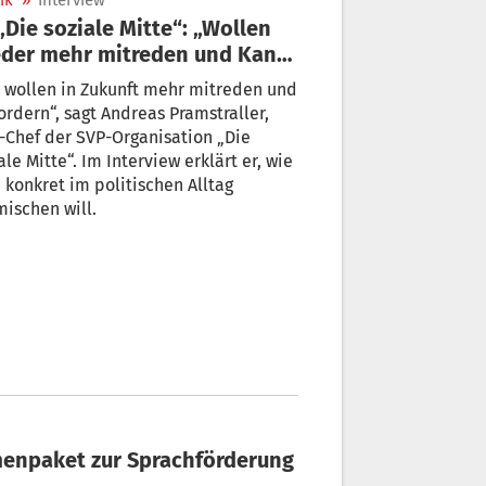
ik
»
Interview
der mehr mitreden und Kante
gen“
 wollen in Zukunft mehr mitreden und
ordern“, sagt Andreas Pramstraller,
der SVP-Organisation „Die
ale Mitte“. Im Interview erklärt er, wie
lltag
ischen will.
menpaket zur Sprachförderung