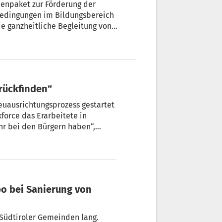
enpaket zur Förderung der
edingungen im Bildungsbereich
ie ganzheitliche Begleitung von
den Herausforderungen in unseren
ten die Mitglieder der internen
urückfinden“
uausrichtungsprozess gestartet
r bei den Bürgern haben“,
nehmer, Andreas Pramstraller.
 Südtiroler Gemeinden lang.