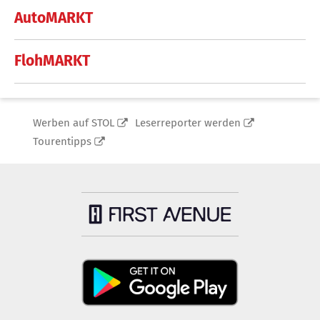
AutoMARKT
FlohMARKT
Werben auf STOL
Leserreporter werden
Tourentipps