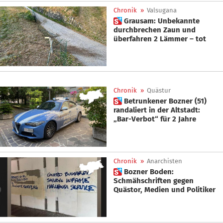
Chronik
»
Valsugana
 Grausam: Unbekannte
durchbrechen Zaun und
überfahren 2 Lämmer – tot
Chronik
»
Quästur
 Betrunkener Bozner (51)
randaliert in der Altstadt:
„Bar-Verbot“ für 2 Jahre
Chronik
»
Anarchisten
 Bozner Boden:
Schmähschriften gegen
Quästor, Medien und Politiker