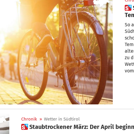
Chro
 Sahara-Sand und
Tem
So allmähli
Südt
scho
Temp
alte
zu d
Wet
vom
Chronik
»
Wetter in Südtirol
 Staubtrockener März: Der April begin