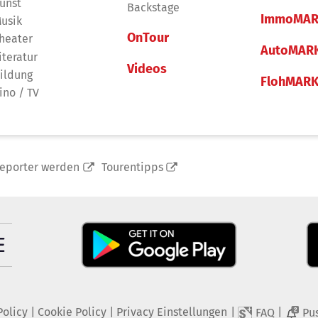
unst
Backstage
ImmoMAR
usik
OnTour
heater
AutoMAR
iteratur
Videos
ildung
FlohMAR
ino / TV
reporter werden
Tourentipps
Policy
|
Cookie Policy
|
Privacy Einstellungen
|
|
FAQ
Pu
2