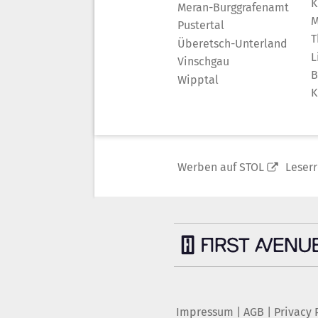
K
Meran-Burggrafenamt
M
Pustertal
T
Überetsch-Unterland
L
Vinschgau
B
Wipptal
K
Werben auf STOL
Leser
Impressum
|
AGB
|
Privacy 