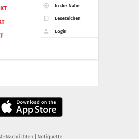
In der Nähe
KT
Lesezeichen
KT
Login
KT
|
sh-Nachrichten
Netiquette