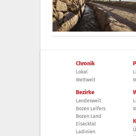
Chronik
P
Lokal
L
Weltweit
W
Bezirke
W
Landesweit
L
Bozen Leifers
W
Bozen Land
K
Eisacktal
Ü
Ladinien