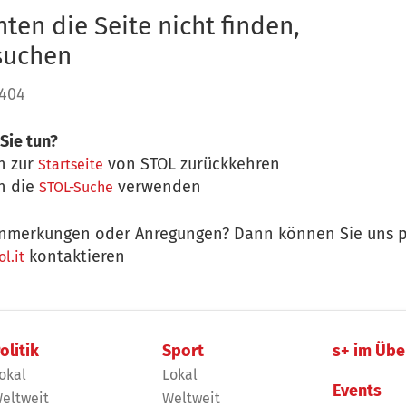
ten die Seite nicht finden,
 suchen
 404
Sie tun?
n zur
von STOL zurückkehren
Startseite
n die
verwenden
STOL-Suche
nmerkungen oder Anregungen? Dann können Sie uns p
kontaktieren
l.it
olitik
Sport
s+ im Übe
okal
Lokal
Events
eltweit
Weltweit