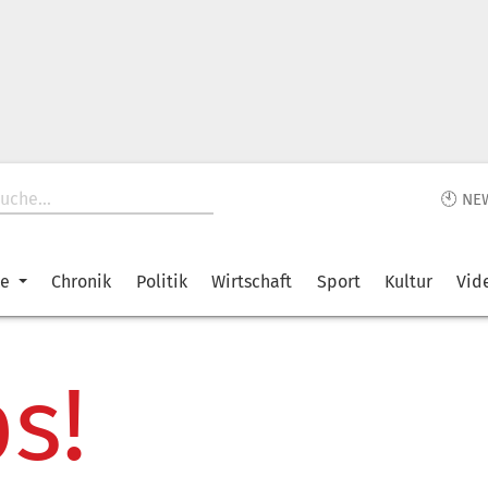
🕙 NE
ke
Chronik
Politik
Wirtschaft
Sport
Kultur
Vid
s!