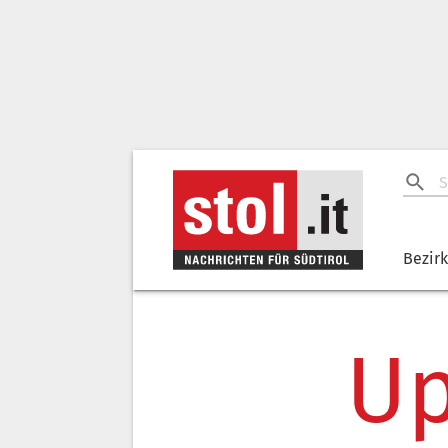
Bezir
Up