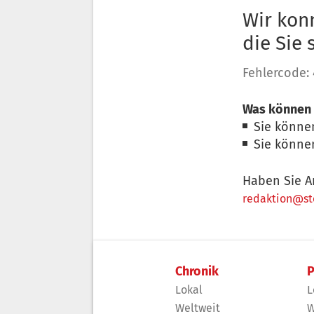
Wir konn
die Sie
Fehlercode:
Was können 
Sie könne
Sie könne
Haben Sie A
redaktion@sto
Chronik
P
Lokal
L
Weltweit
W