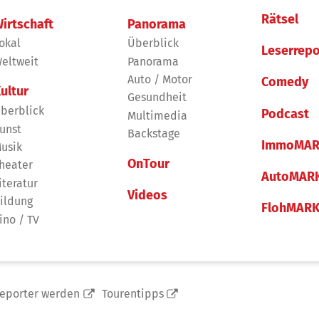
Rätsel
irtschaft
Panorama
okal
Überblick
Leserrepo
eltweit
Panorama
Auto / Motor
Comedy
ultur
Gesundheit
berblick
Podcast
Multimedia
unst
Backstage
ImmoMAR
usik
OnTour
heater
AutoMAR
iteratur
Videos
ildung
FlohMAR
ino / TV
reporter werden
Tourentipps