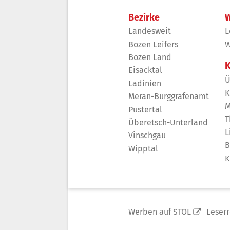
Bezirke
W
Landesweit
L
Bozen Leifers
W
Bozen Land
K
Eisacktal
Ü
Ladinien
K
Meran-Burggrafenamt
M
Pustertal
T
Überetsch-Unterland
L
Vinschgau
B
Wipptal
K
Werben auf STOL
Leser