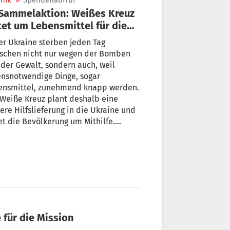
nik
»
Spendenaufruf
tet um Lebensmittel für die
aine
er Ukraine sterben jeden Tag
schen nicht nur wegen der Bomben
der Gewalt, sondern auch, weil
ensnotwendige Dinge, sogar
ensmittel, zunehmend knapp werden.
Weiße Kreuz plant deshalb eine
ere Hilfslieferung in die Ukraine und
et die Bevölkerung um Mithilfe.
bare Lebensmittel können bis zum 27.
in allen Sektionen des
desrettungsvereines abgegeben
den.
 für die Mission