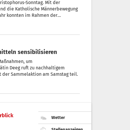
ristophorus-Sonntag. Mit der
 und die Katholische Männerbewegung
Jahr konnten im Rahmen der
amit unter anderem 16 Autos und 152
tteln sensibilisieren
h Maßnahmen, um
tin Deeg ruft zu nachhaltigem
Umgang auf, Landeshauptmann Kompatscher nimmt der Sammelaktion am Samstag teil.
rblick
Wetter
Stellenanzeigen