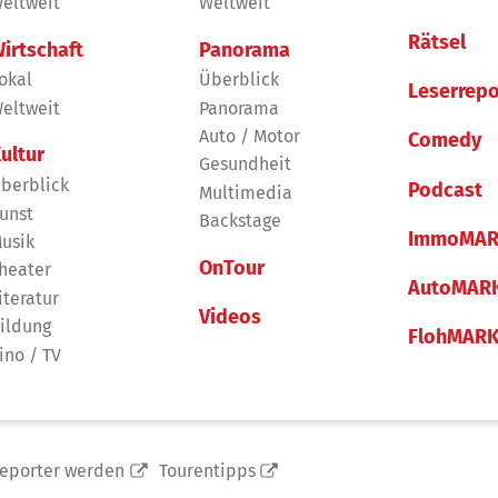
eltweit
Weltweit
Rätsel
irtschaft
Panorama
okal
Überblick
Leserrepo
eltweit
Panorama
Auto / Motor
Comedy
ultur
Gesundheit
berblick
Podcast
Multimedia
unst
Backstage
ImmoMAR
usik
OnTour
heater
AutoMAR
iteratur
Videos
ildung
FlohMAR
ino / TV
reporter werden
Tourentipps