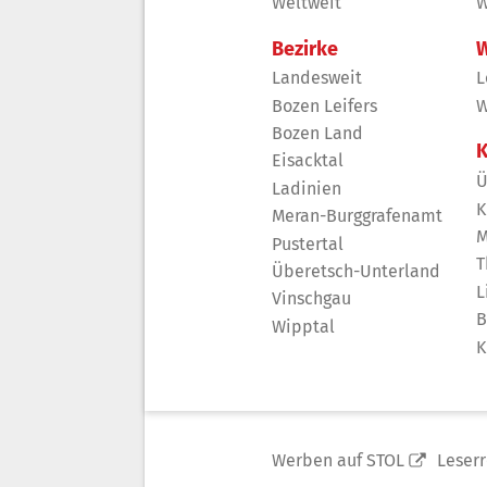
Weltweit
W
Bezirke
W
Landesweit
L
Bozen Leifers
W
Bozen Land
K
Eisacktal
Ü
Ladinien
K
Meran-Burggrafenamt
M
Pustertal
T
Überetsch-Unterland
L
Vinschgau
B
Wipptal
K
Werben auf STOL
Leser