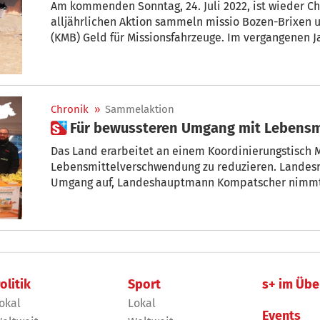
Am kommenden Sonntag, 24. Juli 2022, ist wieder Ch
alljährlichen Aktion sammeln missio Bozen-Brixen
(KMB) Geld für Missionsfahrzeuge. Im vergangenen 
Christophorus-Aktion 295.937 Euro gesammelt und d
Fahrräder angekauft werden.
Chronik
»
Sammelaktion
 Für bewussteren Umgang mit Lebensmi
Das Land erarbeitet an einem Koordinierungstisc
Lebensmittelverschwendung zu reduzieren. Landesrä
olitik
Sport
s+ im Übe
okal
Lokal
Events