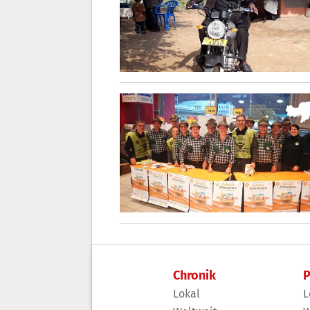
Chronik
P
Lokal
L