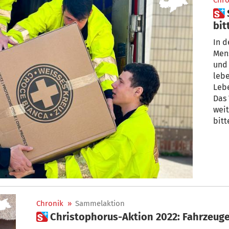
Chro
 Sammelaktion: Weißes Kreuz
bit
Ukr
In d
Men
und 
leb
Leb
Das 
weit
bitt
Halt
Mai 
Lan
wer
Chronik
»
Sammelaktion
 Christophorus-Aktion 2022: Fahrzeuge