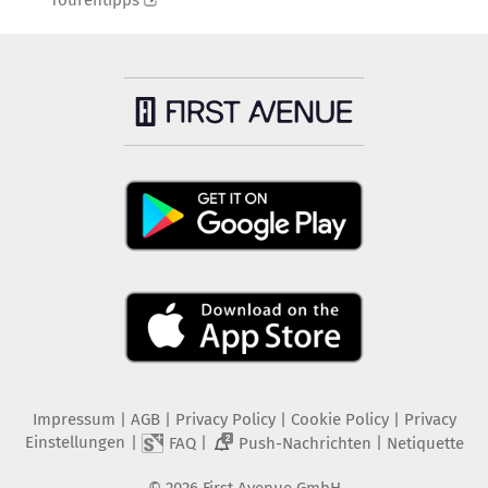
Tourentipps
Impressum
|
AGB
|
Privacy Policy
|
Cookie Policy
|
Privacy
Einstellungen
|
|
|
FAQ
Push-Nachrichten
Netiquette
2
©
2026
First Avenue GmbH