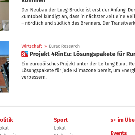
Der Neubau der Lueg-Brücke ist erst der Anfang: De
Zumtobel kündigt an, dass in nächster Zeit eine R
– nördlich und südlich des Brenners. Der Transitver
reduziert und gesteuert werden. Wie das gehen soll,
Bernhard Liensberger
Wirtschaft
»
Eurac Research
 Projekt 4RinEu: Lösungspakete für R
Ein europäisches Projekt unter der Leitung Eurac Res
Lösungspakete für jede Klimazone bereit, um Energ
verbessern.
olitik
Sport
s+ im Übe
okal
Lokal
Events