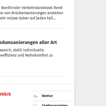
r Nordtiroler Verkehrslandesrat René
eihe von Brückensanierungen anstehen
kehr müsse daher auf jeden Fall
 erkärt Zumtobel im Interview. + von
undumsanierungen aller Art
earch, stellt individuelle
ieeffizienz und Wohnkomfort zu
rblick
Wetter
Stellenanzeigen