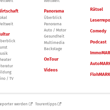
eltweit
Weltweit
Rätsel
irtschaft
Panorama
okal
Überblick
Leserrepo
eltweit
Panorama
Auto / Motor
Comedy
ultur
Gesundheit
berblick
Podcast
Multimedia
unst
Backstage
ImmoMAR
usik
OnTour
heater
AutoMAR
iteratur
Videos
ildung
FlohMAR
ino / TV
reporter werden
Tourentipps