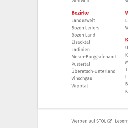
Weltweit
W
Bezirke
W
Landesweit
L
Bozen Leifers
W
Bozen Land
K
Eisacktal
Ü
Ladinien
K
Meran-Burggrafenamt
M
Pustertal
T
Überetsch-Unterland
L
Vinschgau
B
Wipptal
K
Werben auf STOL
Leser