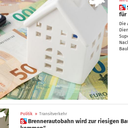
Wirt
 Superbonus: Gute Nachricht
für
Die
Die
Sup
Nach
Bau
Politik
»
Transitverkehr
 Brennerautobahn wird zur riesigen Baustelle: „Einschränkungen
kommen“