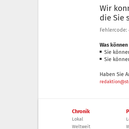
Wir konn
die Sie
Fehlercode:
Was können 
Sie könne
Sie könne
Haben Sie A
redaktion@sto
Chronik
P
Lokal
L
Weltweit
W