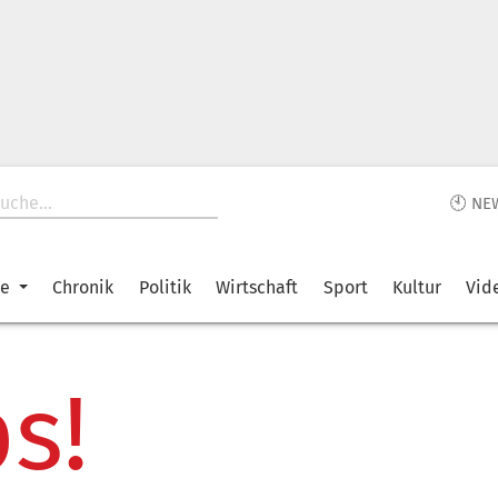
🕙 NE
ke
Chronik
Politik
Wirtschaft
Sport
Kultur
Vid
s!