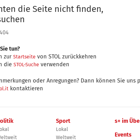
ten die Seite nicht finden,
 suchen
 404
Sie tun?
n zur
von STOL zurückkehren
Startseite
n die
verwenden
STOL-Suche
nmerkungen oder Anregungen? Dann können Sie uns p
kontaktieren
l.it
olitik
Sport
s+ im Übe
okal
Lokal
Events
eltweit
Weltweit