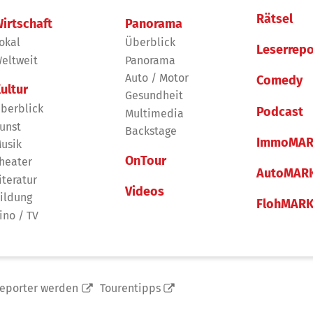
Rätsel
irtschaft
Panorama
okal
Überblick
Leserrepo
eltweit
Panorama
Auto / Motor
Comedy
ultur
Gesundheit
berblick
Podcast
Multimedia
unst
Backstage
ImmoMAR
usik
OnTour
heater
AutoMAR
iteratur
Videos
ildung
FlohMAR
ino / TV
reporter werden
Tourentipps