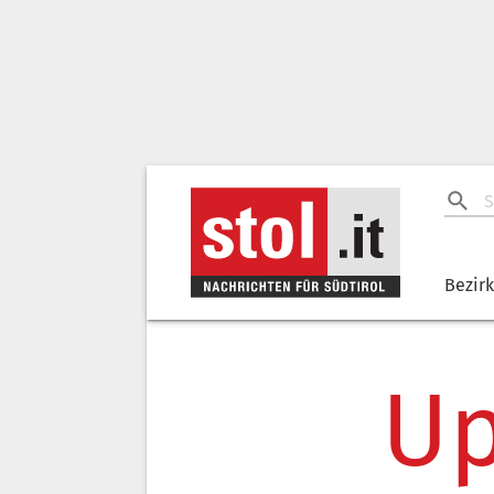
Bezir
Up