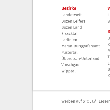
Bezirke
W
Landesweit
L
Bozen Leifers
W
Bozen Land
K
Eisacktal
Ü
Ladinien
K
Meran-Burggrafenamt
M
Pustertal
T
Überetsch-Unterland
L
Vinschgau
B
Wipptal
K
Werben auf STOL
Leser