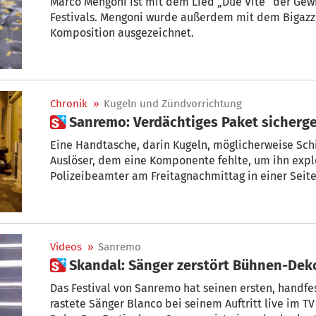
Marco Mengoni ist mit dem Lied „Due Vite“ der Gew
Festivals. Mengoni wurde außerdem mit dem Bigazzi
Komposition ausgezeichnet.
Chronik
»
Kugeln und Zündvorrichtung
 Sanremo: Verdächtiges Paket sicherge
Eine Handtasche, darin Kugeln, möglicherweise Sch
Auslöser, dem eine Komponente fehlte, um ihn expl
Polizeibeamter am Freitagnachmittag in einer Seit
weit entfernt vom Ariston-Theater, wo das Musik-Fest
Videos
»
Sanremo
 Skandal: Sänger zerstört Bühnen-Dek
Das Festival von Sanremo hat seinen ersten, handf
rastete Sänger Blanco bei seinem Auftritt live im TV