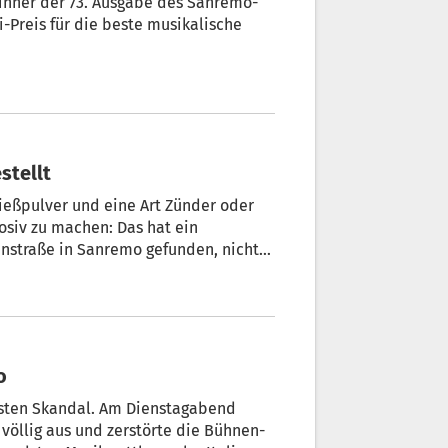
inner der 73. Ausgabe des Sanremo-
-Preis für die beste musikalische
stellt
ießpulver und eine Art Zünder oder
osiv zu machen: Das hat ein
enstraße in Sanremo gefunden, nicht
ival stattfindet.
o
esten Skandal. Am Dienstagabend
 völlig aus und zerstörte die Bühnen-