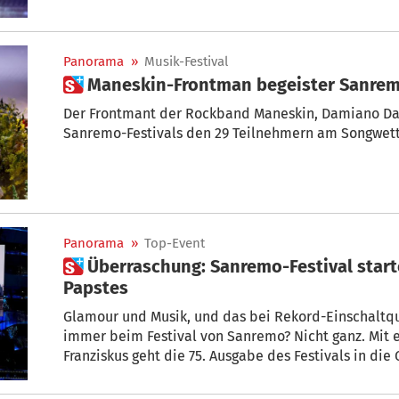
Bühne des Sanremo-Festivals zurück.
Panorama
»
Musik-Festival
 Maneskin-Frontman begeister Sanre
Der Frontmant der Rockband Maneskin, Damiano Da
Sanremo-Festivals den 29 Teilnehmern am Songwet
Panorama
»
Top-Event
 Überraschung: Sanremo-Festival startet mit Videobotschaft des
Papstes
Glamour und Musik, und das bei Rekord-Einschaltquo
immer beim Festival von Sanremo? Nicht ganz. Mit 
Franziskus geht die 75. Ausgabe des Festivals in die
beliebtesten italienischen Liederwettbewerbs sorg
für Überraschung.