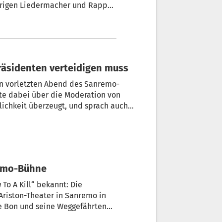
ährigen Liedermacher und Rapper
ersong „Balorda nostalgia“ beim
räsidenten verteidigen muss
letzten Abend des Sanremo-
lte dabei über die Moderation von
lichkeit überzeugt, und sprach auch
remo-Bühne
 To A Kill“ bekannt: Die
Ariston-Theater in Sanremo in
Le Bon und seine Weggefährten
nach 40 Jahren wieder auf die