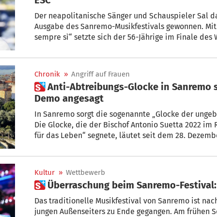
Der neapolitanische Sänger und Schauspieler Sal d
Ausgabe des Sanremo-Musikfestivals gewonnen. Mit
sempre sì“ setzte sich der 56-Jährige im Finale de
nach mehreren Abstimmungsrunden den ersten Plat
Chronik
»
Angriff auf Frauen
 Anti-Abtreibungs-Glocke in Sanremo sorgt für heftige Kritik –
Demo angesagt
In Sanremo sorgt die sogenannte „Glocke der ungeb
Die Glocke, die der Bischof Antonio Suetta 2022 im 
für das Leben“ segnete, läutet seit dem 28. Dezem
der Turmspitze seiner Residenz in Villa Giovanna d'A
ein „täglicher Aufruf zum Gewissen, zum Gebet, zur 
steht die Inschrift: „Allen ungeborenen Kindern gew
Kultur
»
Wettbewerb
 Überraschung beim Sanremo-Festival:
Das traditionelle Musikfestival von Sanremo ist nac
jungen Außenseiters zu Ende gegangen. Am frühen 