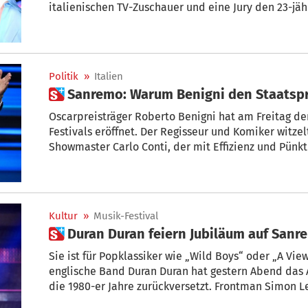
italienischen TV-Zuschauer und eine Jury den 23-j
Olly zum Gewinner. Er darf Italien mit seinem Sieg
Eurovision Song Contest in der Schweiz vertreten.
Politik
»
Italien
 Sanremo: Warum Benigni den Staatsp
Oscarpreisträger Roberto Benigni hat am Freitag den vor
Festivals eröffnet. Der Regisseur und Komiker witze
Showmaster Carlo Conti, der mit Effizienz und Pünkt
politische Themen an.
Kultur
»
Musik-Festival
 Duran Duran feiern Jubiläum auf San
Sie ist für Popklassiker wie „Wild Boys“ oder „A View
englische Band Duran Duran hat gestern Abend das 
die 1980-er Jahre zurückversetzt. Frontman Simon 
John Taylor, Nick Rhodes und Roger Taylor kehrten 