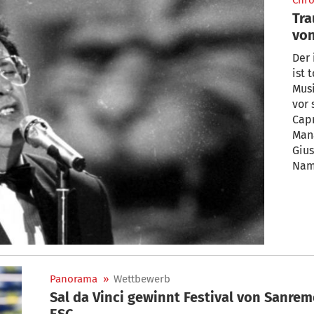
Chro
Tra
von
(86
Der 
ist 
Musi
vor 
Capr
Man
Gius
Nam
Panorama
»
Wettbewerb
Sal da Vinci gewinnt Festival von Sanremo
ESC