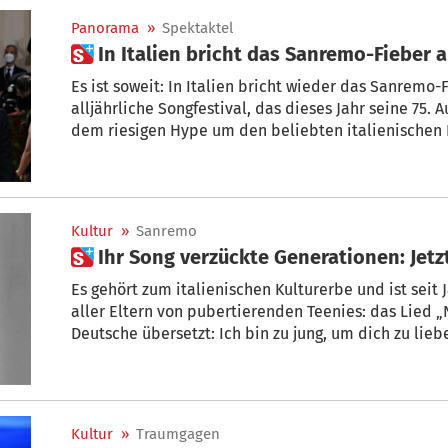
Panorama
»
Spektaktel
 In Italien bricht das Sanremo-Fieber
Es ist soweit: In Italien bricht wieder das Sanremo-Fieber aus. Am Dienstag beginnt das
alljährliche Songfestival, das dieses Jahr seine 75.
dem riesigen Hype um den beliebten italienische
sagen Ihnen, was heuer auf Sie zukommt.
Kultur
»
Sanremo
 Ihr Song verzückte Generationen: Jetzt
Es gehört zum italienischen Kulturerbe und ist seit
aller Eltern von pubertierenden Teenies: das Lied „No
Deutsche übersetzt: Ich bin zu jung, um dich zu liebe
Kultur
»
Traumgagen