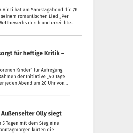
a Vinci hat am Samstagabend die 76.
 seinem romantischen Lied „Per
s Wettbewerbs durch und erreichte
z.
orenen Kinder“ für Aufregung.
Rahmen der Initiative „40 Tage
ber jeden Abend um 20 Uhr von
rco. Ziel ist laut dem Bischof
Barmherzigkeit“. Auf der Glocke
idmet“.
 Außenseiter Olly siegt
h 5 Tagen mit dem Sieg eine
Sonntagmorgen kürten die