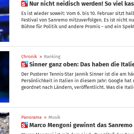
 Nur nicht neidisch werden! So viel k
Es ist wieder soweit: Vom 6. bis 10. Februar sitzt ha
Festival von Sanremo mitzuverfolgen. Es ist nicht n
Bühne für Politik und andere Promis – und ein Spekt
Denn Moderatoren, Gäste und Teilnehmer verdiene
märchenhafte Summen.
Chronik
»
Ranking
 Sinner ganz oben: Das haben die Ital
Der Pusterer Tennis-Star Jannik Sinner ist die am hä
Persönlichkeit in Italien in diesem Jahr: Google hat
geordnet nach Ländern, veröffentlicht. Was die Itali
Sie hier.
Panorama
»
Musik
 Marco Mengoni gewinnt das Sanremo 