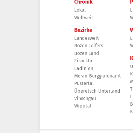
Chronik
P
Lokal
L
Weltweit
W
Bezirke
W
Landesweit
L
Bozen Leifers
W
Bozen Land
K
Eisacktal
Ü
Ladinien
K
Meran-Burggrafenamt
M
Pustertal
T
Überetsch-Unterland
L
Vinschgau
B
Wipptal
K