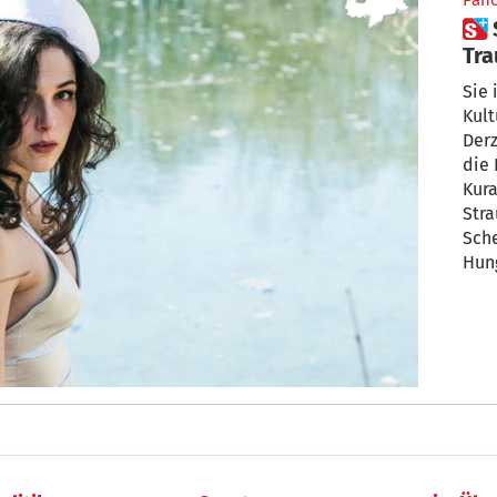
Pan
 Sarahs fantastische
Tr
Sie 
Kult
Derz
die 
Kur
Stra
Sch
Hun