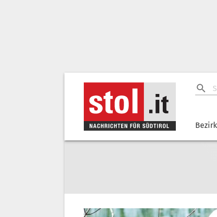
Bezir