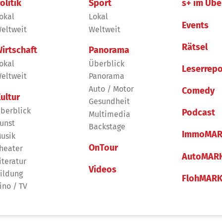
olitik
Sport
s+ im Übe
okal
Lokal
Events
eltweit
Weltweit
Rätsel
irtschaft
Panorama
okal
Überblick
Leserrepo
eltweit
Panorama
Auto / Motor
Comedy
ultur
Gesundheit
berblick
Podcast
Multimedia
unst
Backstage
ImmoMAR
usik
OnTour
heater
AutoMAR
iteratur
Videos
ildung
FlohMAR
ino / TV