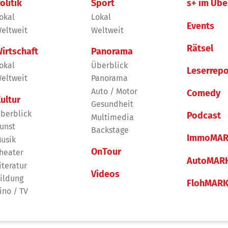
olitik
Sport
s+ im Übe
okal
Lokal
Events
eltweit
Weltweit
Rätsel
irtschaft
Panorama
okal
Überblick
Leserrepo
eltweit
Panorama
Auto / Motor
Comedy
ultur
Gesundheit
berblick
Podcast
Multimedia
unst
Backstage
ImmoMAR
usik
OnTour
heater
AutoMAR
iteratur
Videos
ildung
FlohMAR
ino / TV