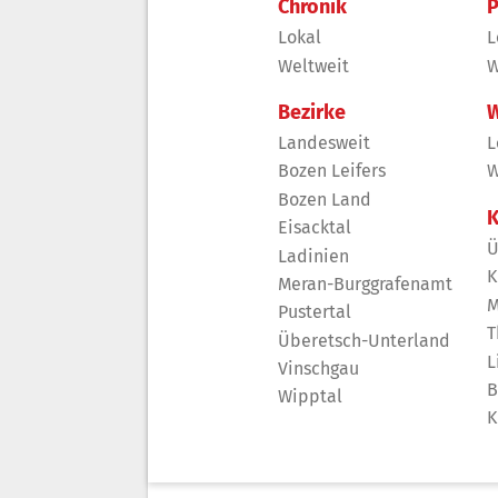
Chronik
P
Lokal
L
Weltweit
W
Bezirke
W
Landesweit
L
Bozen Leifers
W
Bozen Land
K
Eisacktal
Ü
Ladinien
K
Meran-Burggrafenamt
M
Pustertal
T
Überetsch-Unterland
L
Vinschgau
B
Wipptal
K