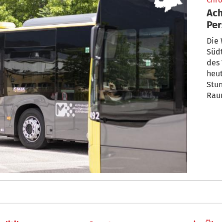
Chro
Ach
Per
Die 
Südt
des 
heut
Stun
Rau