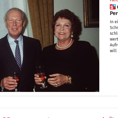
Pan
 6732 Diamanten und 2000
Perlen: Savoy
„Sc
In 
Schm
schlum
wert
Aufr
will