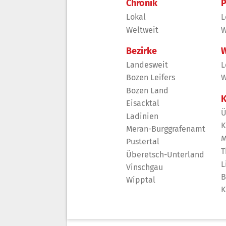
Chronik
P
Lokal
L
Weltweit
W
Bezirke
W
Landesweit
L
Bozen Leifers
W
Bozen Land
K
Eisacktal
Ü
Ladinien
K
Meran-Burggrafenamt
M
Pustertal
T
Überetsch-Unterland
L
Vinschgau
B
Wipptal
K