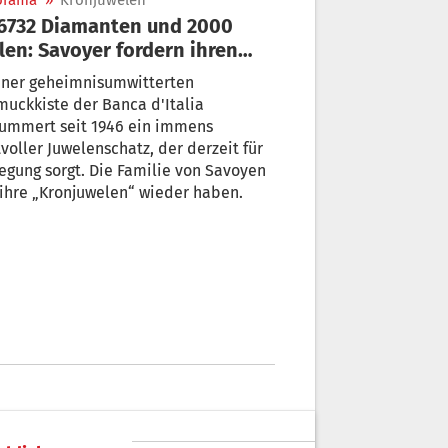
orama
»
Kronjuwelen
er fordern ihren
hatz“ zurück
einer geheimnisumwitterten
uckkiste der Banca d'Italia
mert seit 1946 ein immens
voller Juwelenschatz, der derzeit für
egung sorgt. Die Familie von Savoyen
 ihre „Kronjuwelen“ wieder haben.