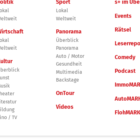
olitik
Sport
s+ im Übe
okal
Lokal
Events
eltweit
Weltweit
Rätsel
irtschaft
Panorama
okal
Überblick
Leserrepo
eltweit
Panorama
Auto / Motor
Comedy
ultur
Gesundheit
berblick
Podcast
Multimedia
unst
Backstage
ImmoMAR
usik
OnTour
heater
AutoMAR
iteratur
Videos
ildung
FlohMAR
ino / TV