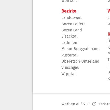
Weltweit
W
Bezirke
W
Landesweit
L
Bozen Leifers
W
Bozen Land
K
Eisacktal
Ü
Ladinien
K
Meran-Burggrafenamt
M
Pustertal
T
Überetsch-Unterland
L
Vinschgau
B
Wipptal
K
Werben auf STOL
Leser