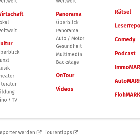
eltweit
Weltweit
mit den Schülerinnen und Schülern und das Wieders
Elan kehren sie in die Schule zurück.
Rätsel
irtschaft
Panorama
okal
Überblick
Leserrepo
eltweit
Panorama
Auto / Motor
Comedy
ultur
Gesundheit
berblick
Podcast
Multimedia
unst
Backstage
ImmoMAR
usik
OnTour
heater
AutoMAR
iteratur
Videos
ildung
FlohMAR
ino / TV
reporter werden
Tourentipps