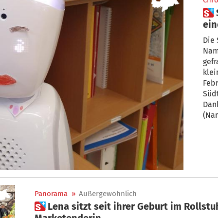
Chro
 So hilft Roboter „Kai-Olaf“
ein
Mä
Die 
Nam
gefr
klei
Feb
Südt
Dank „Kai-Olaf“ kann die krebsk
(Na
Unte
bes
Mit
verz
Panorama
»
Außergewöhnlich
 Lena sitzt seit ihrer Geburt im Rollstuhl – und ist jetzt
Marketenderin