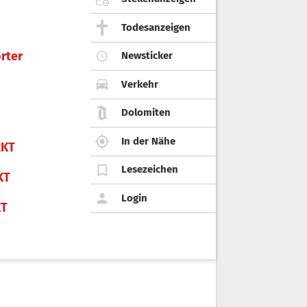
ehen mit ihnen. Mit Motivation und
Todesanzeigen
rter
Newsticker
Verkehr
Dolomiten
In der Nähe
KT
Lesezeichen
KT
Login
KT