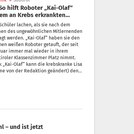
nik
»
Südtirol
em an Krebs erkrankten
dchen
Schüler lachen, als sie nach dem
en des ungewöhnlichen Mitlernenden
agt werden. „Kai-Olaf“ haben sie den
nen weißen Roboter getauft, der seit
ruar immer mal wieder in ihrem
iroler Klassenzimmer Platz nimmt.
ranke Lisa
me von der Redaktion geändert) den
rricht an ihrer Schule aus der Ferne
uchen, ohne dabei auf das
einander mit ihren Kameraden zu
ichten.