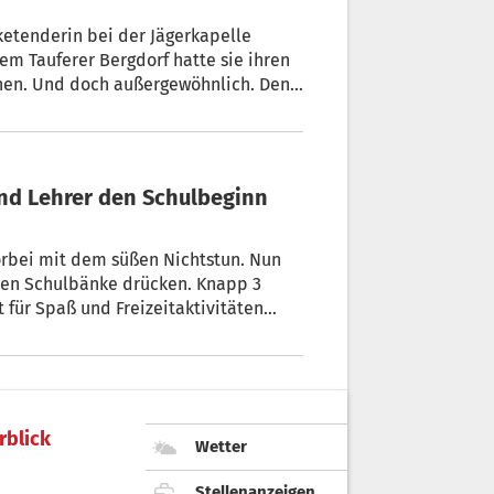
em Tauferer Bergdorf hatte sie ihren
inen. Und doch außergewöhnlich. Denn
bei mit dem süßen Nichtstun. Nun
für Spaß und Freizeitaktivitäten
ieder los: Auch für die Lehrerinnen
schen gehen sie in das neue
rblick
Wetter
ener Schulstufen nachgefragt. Alle von
Stellenanzeigen