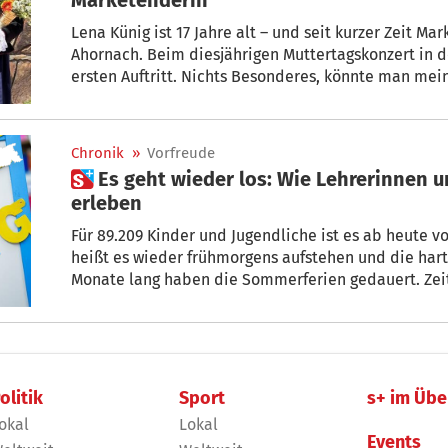
Lena Künig ist 17 Jahre alt – und seit kurzer Zeit Marketenderin bei der Jägerkapelle
Ahornach. Beim diesjährigen Muttertagskonzert in d
ersten Auftritt. Nichts Besonderes, könnte man me
Lena sitzt seit ihrer Geburt im Rollstuhl.
Chronik
»
Vorfreude
 Es geht wieder los: Wie Lehrerinnen und Lehrer den Schulbeginn
erleben
Für 89.209 Kinder und Jugendliche ist es ab heute vor
heißt es wieder frühmorgens aufstehen und die harten Schulbänke drücken. Knapp 3
Monate lang haben die Sommerferien gedauert. Zeit 
oder den ersten Sommerjob und um sich zu erholen und die Kräfte aufzutanken. Doch
nicht nur für die Schülerinnen und Schüler geht es w
und Lehrer im Land beginnt ein neues Arbeitsjahr. Sie begleiten die Kinder und
Jugendliche oft über viele Jahre, sind Vorbilder und entscheidend für eine gute Bildung.
Mit welchen Gedanken, Sorgen, Hoffnungen und Wün
olitik
Sport
s+ im Übe
Schuljahr? „StolPlus“ hat bei Lehrkräften verschied
okal
Lokal
ihnen befanden sich mitten in den letzten Vorbereitungen. Sie freuen sich auf die Arbeit
Events