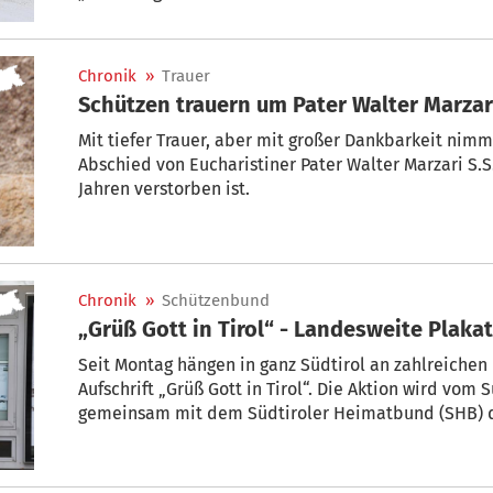
Schützenbundes Rekurs beim zuständigen Friedensge
Verhandlung findet am 27. Mai in Brixen statt.
Chronik
»
Trauer
Schützen trauern um Pater Walter Marzar
Mit tiefer Trauer, aber mit großer Dankbarkeit nim
Abschied von Eucharistiner Pater Walter Marzari S.S.
Jahren verstorben ist.
Chronik
»
Schützenbund
„Grüß Gott in Tirol“ - Landesweite Plaka
Seit Montag hängen in ganz Südtirol an zahlreichen
Aufschrift „Grüß Gott in Tirol“. Die Aktion wird vom
gemeinsam mit dem Südtiroler Heimatbund (SHB) du
an Gäste aus aller Welt. Was sie damit aussagen wol