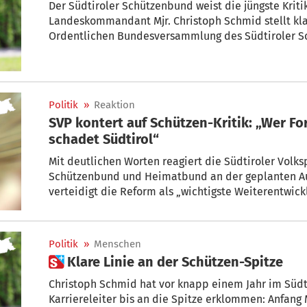
Der Südtiroler Schützenbund weist die jüngste Kriti
Landeskommandant Mjr. Christoph Schmid stellt klar
Ordentlichen Bundesversammlung des Südtiroler S
als Partei gerichtet habe, sondern gegen den Führ
offenen politische Fragen, auf die es bis heute kein
Politik
»
Reaktion
SVP kontert auf Schützen-Kritik: „Wer For
schadet Südtirol“
Mit deutlichen Worten reagiert die Südtiroler Volksp
Schützenbund und Heimatbund an der geplanten A
verteidigt die Reform als „wichtigste Weiterentwick
Jahrzehnten“ und wirft den Kritikern mangelnde Ve
Kurzsichtigkeit vor. Südtirol brauche jetzt keine Zus
Weitblick und konstruktive Begleitung.
Politik
»
Menschen
 Klare Linie an der Schützen-Spitze
Christoph Schmid hat vor knapp einem Jahr im Süd
Karriereleiter bis an die Spitze erklommen: Anfang