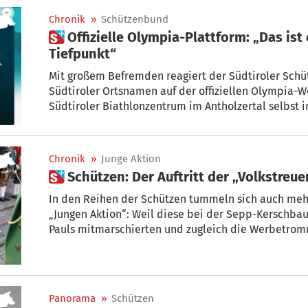
Chronik
»
Schützenbund
 Offizielle Olympia-Plattform: „Das ist ein kulturpolitischer
Tiefpunkt“
Mit großem Befremden reagiert der Südtiroler Schü
Südtiroler Ortsnamen auf der offiziellen Olympia-W
Südtiroler Biathlonzentrum im Antholzertal selbst 
„Anterselva“ bzw. „Anterselva Biathlon Arena“ beze
Chronik
»
Junge Aktion
 Schützen: Der Auftritt der „Volkstreu
In den Reihen der Schützen tummeln sich auch mehr
„Jungen Aktion“: Weil diese bei der Sepp-Kerschba
Pauls mitmarschierten und zugleich die Werbetrom
sollen, wird es nun ein Nachspiel geben. Bei der S
Jänner will Landeskommandant Christoph Schmid Tacheles reden. Und es könnte auch zu
Konsequenzen kommen.
Panorama
»
Schützen