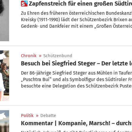
 Zapfenstreich für einen großen Südti
Zu Ehren des früheren österreichischen Bundeskanz
Kreisky (1911-1990) lädt der Schützenbezirk Brixen am
Gedenk- und Dankfeier mit einem „Großen Österreic
Domplatz in Brixen. „Wir rechnen damit, dass 250 
Südtirol, dem Bundesland Tirol, Welschtirol und B
Bezirksmajor Florian Lechner.
Chronik
»
Schützenbund
Besuch bei Siegfried Steger – Der letzte
Der 86-jährige Siegfried Steger aus Mühlen in Taufer
„Puschtra Bui“ und als Symbolfigur des Südtiroler 
besuchte eine Delegation des Schützenbezirk Pustertal Steger in seinem Exil in Telfs.
Zahlreiche Schützen nahmen daran teil – unter and
Politik
»
Debatte
Kommentar | Kompanie, Marsch! – durch