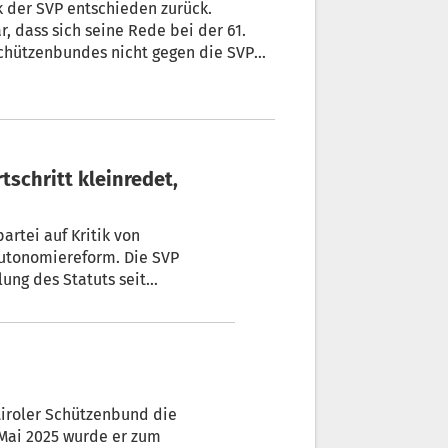
k der SVP entschieden zurück.
, dass sich seine Rede bei der 61.
chützenbundes nicht gegen die SVP
ungsstil des Landeshauptmannes zu
e Antworten gebe.
tschritt kleinredet,
artei auf Kritik von
utonomiereform. Die SVP
lung des Statuts seit
rantwortung und politische
pitzung, sondern Ernsthaftigkeit,
tiroler Schützenbund die
 Mai 2025 wurde er zum