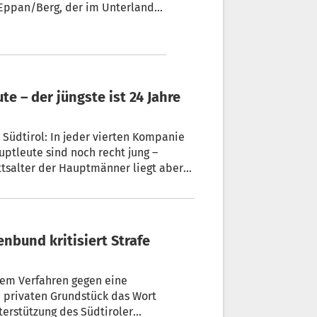
Eppan/Berg, der im Unterland
agen und meidet polemische
hemaliger Schützenfunktionär
iben und um sich
Südtirol: In jeder vierten Kompanie
er der Hauptmänner liegt aber
landesweit insgesamt rund 5.000
nd kritisiert Strafe
dem Verfahren gegen eine
em privaten Grundstück das Wort
terstützung des Südtiroler