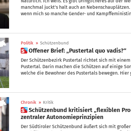
Natürlich. Ich weiß. Es gibt Dringlicheres auf der We
manchmal juckt’s halt auch an Nebenschauplätzen. U
wenn mich so manche Gender- und Kampffeministin dafür endgültig ans Kreuz nage
wird. Aber wenn Marketenderinnen in Schützenkom
ausrücken wollen, dann zucke ich zusammen. Und m
vom stellvertretenden „Dolomiten“-Chefredakteur 
Politik
»
Schützenbund
 Offener Brief: „Pustertal quo vadis?“
Der Schützenbezirk Pustertal richtet sich mit eine
Pustertal. Darin machen die Schützen auf einige 
welche die Bewohner des Pustertals bewegen. Hier 
Titel „Verkaufte Heimat – Pustertal quo vadis?“ in 
Chronik
»
Kritik
 Schützenbund kritisiert „flexiblen Proporz“ als Aufweichung
zentraler Autonomieprinzipien
Der Südtiroler Schützenbund äußert sich mit großer