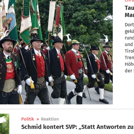
Chro
Tau
Mar
Inn
Dort
gek
run
und
Tiro
Tren
Höhe
der 
Politik
»
Reaktion
Schmid kontert SVP: „Statt Antworten zu