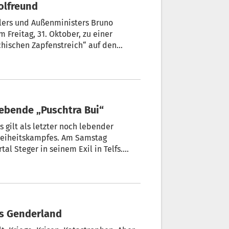
rolfreund
lers und Außenministers Bruno
 Freitag, 31. Oktober, zu einer
hischen Zapfenstreich“ auf den
Schützen und Marketenderinnen aus
ayern kommen werden“, sagt
 lebende „Puschtra Bui“
s gilt als letzter noch lebender
Freiheitskampfes. Am Samstag
eren auch aus dem Vinschgau.
s Genderland