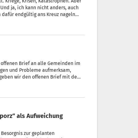
lt. Kriege, Krisen, Katastrophen. Aber
nd ja, ich kann nicht anders, auch
ln
panien nun auch mit Gewehr
eine Feder läuft heiß. Ein Kommentar
Günther Heidegger.
m offenen Brief an alle Gemeinden im
Sorgen und Probleme aufmerksam,
geben wir den offenen Brief mit dem
vollem Umfang wieder.
 Besorgnis zur geplanten