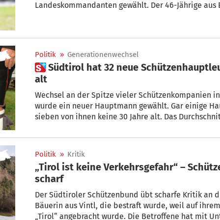
Landeskommandanten gewählt. Der 46-Jährige aus 
lebt, gilt als besonnen, reflektiert in seinen Auss
Zuspitzungen. Genau diese Eigenschaften, so ein e
kürzlich, brauche der Bund, um glaubwürdig zu ble
zukunftsorientiert weiterzuentwickeln.
Politik
»
Generationenwechsel
 Südtirol hat 32 neue Schützenhauptleute – der jüngste ist 24 Jahre
alt
Wechsel an der Spitze vieler Schützenkompanien in 
wurde ein neuer Hauptmann gewählt. Gar einige Hauptleute sind noch recht jung –
sieben von ihnen keine 30 Jahre alt. Das Durchschnittsalt
bei 45 Jahren und damit etwas höher als jenes der 
Mitglieder, das sich auf etwa 41 Jahre beläuft.
Politik
»
Kritik
„Tirol ist keine Verkehrsgefahr“ – Schützenbu
scharf
Der Südtiroler Schützenbund übt scharfe Kritik an 
Bäuerin aus Vintl, die bestraft wurde, weil auf ihr
„Tirol“ angebracht wurde. Die Betroffene hat mit Un