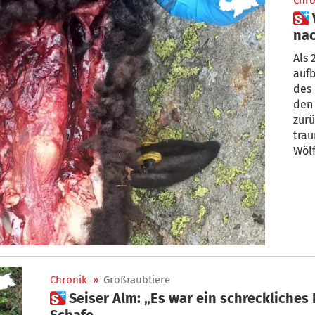
Chro
 Vinschgau: 7 gerissene Schafe
nac
Als 
aufb
des Res
den
zurü
trau
Wölf
Chronik
»
Großraubtiere
 Seiser Alm: „Es war ein schreckliches Bild, das sich bot“ – Wolf reißt
Schafe