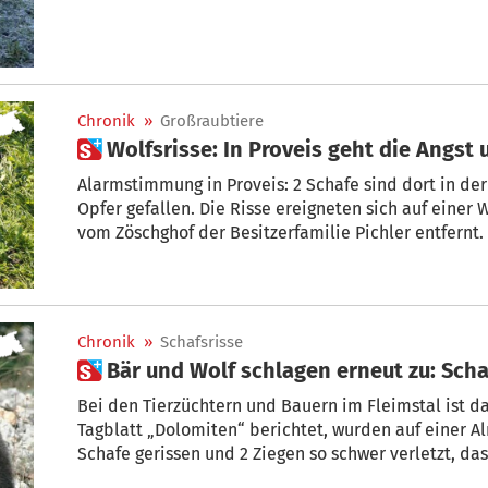
Chronik
»
Großraubtiere
 Wolfsrisse: In Proveis geht die Angst
Alarmstimmung in Proveis: 2 Schafe sind dort in de
Opfer gefallen. Die Risse ereigneten sich auf einer Weide in Matzlaun, etwa 500 Meter
vom Zöschghof der Besitzerfamilie Pichler entfernt. „Zudem sind 2 kleine Lämmer
verschwunden“, betont Sabine Pichler. Das Landesamt für Jagd und Fischerei habe
bestätigt, dass es sich um Risse eines Wolfes handle
Chronik
»
Schafsrisse
 Bär und Wolf schlagen erneut zu: Sch
Bei den Tierzüchtern und Bauern im Fleimstal ist da
Tagblatt „Dolomiten“ berichtet, wurden auf einer Alm a
Schafe gerissen und 2 Ziegen so schwer verletzt, da
mussten. Unter dringendem Tatverdacht steht Problembär M49. Und auch der Wolf