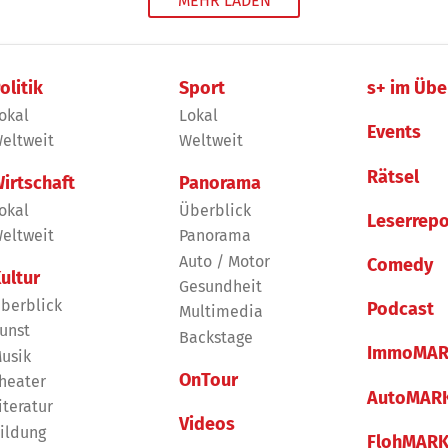
MEHR LADEN
olitik
Sport
s+ im Übe
okal
Lokal
Events
eltweit
Weltweit
Rätsel
irtschaft
Panorama
okal
Überblick
Leserrepo
eltweit
Panorama
Auto / Motor
Comedy
ultur
Gesundheit
berblick
Podcast
Multimedia
unst
Backstage
ImmoMAR
usik
OnTour
heater
AutoMAR
iteratur
Videos
ildung
FlohMAR