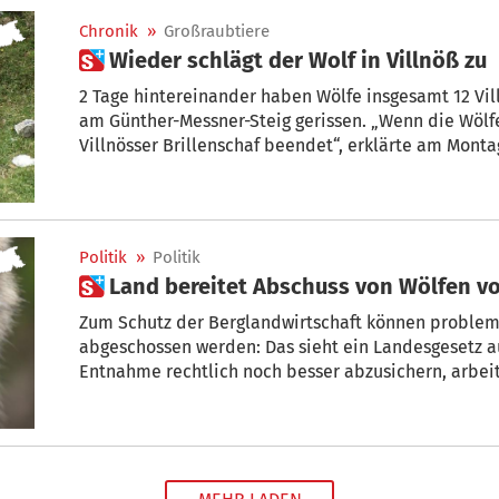
Chronik
»
Großraubtiere
 Wieder schlägt der Wolf in Villnöß zu
2 Tage hintereinander haben Wölfe insgesamt 12 Villnösser Brillenschafe auf der Kofelalm
am Günther-Messner-Steig gerissen. „Wenn die Wölfe erneut zuschlagen, ist das Projekt
Villnösser Brillenschaf beendet“, erklärte am Monta
Politik
»
Politik
 Land bereitet Abschuss von Wölfen v
Zum Schutz der Berglandwirtschaft können problem
abgeschossen werden: Das sieht ein Landesgesetz a
Entnahme rechtlich noch besser abzusichern, arbeitet das Land Südtirol mi
Umweltschutzbehörde ISPRA jetzt einen Leitfaden au
der Freitag-Ausgabe berichtet.