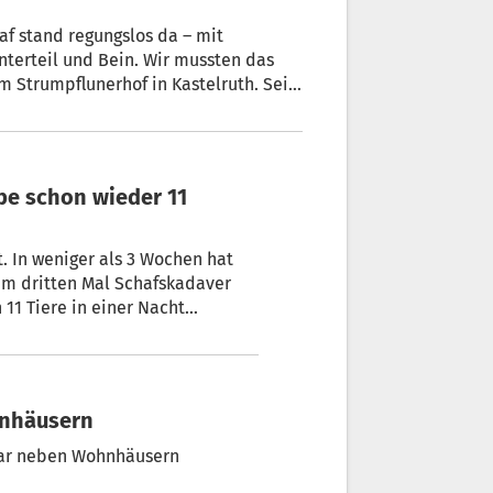
 mit
terteil und Bein. Wir mussten das
m Strumpflunerhof in Kastelruth. Seit
 ihre Tiere auf der Seiser Alm – 2
it. In weniger als 3 Wochen hat
um dritten Mal Schafskadaver
 11 Tiere in einer Nacht
hr Unwesen treiben.
hnhäusern
bar neben Wohnhäusern