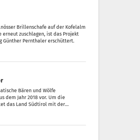
g Günther Pernthaler erschüttert.
or
atische Bären und Wölfe
us dem Jahr 2018 vor. Um die
t der
s, wie das Tagblatt „Dolomiten“ in