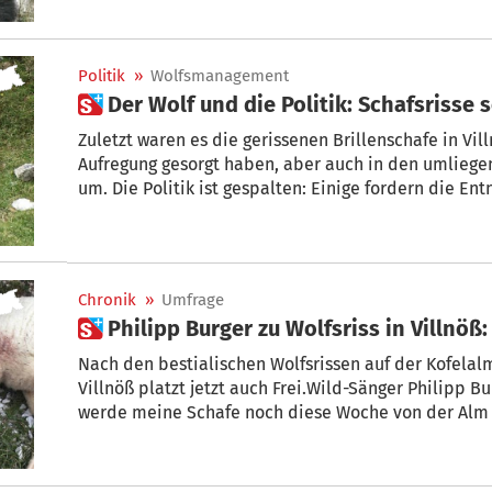
hat wieder zugeschlagen.
Politik
»
Wolfsmanagement
 Der Wolf und die Politik: Schafsrisse
Zuletzt waren es die gerissenen Brillenschafe in Vill
Aufregung gesorgt haben, aber auch in den umliege
um. Die Politik ist gespalten: Einige fordern die E
Möglichkeiten dazu.
Chronik
»
Umfrage
Nach den bestialischen Wolfsrissen auf der Kofela
Villnöß platzt jetzt auch Frei.Wild-Sänger Philipp Bu
werde meine Schafe noch diese Woche von der Alm
ich einen derart leidvollen Tod erspart lassen.“