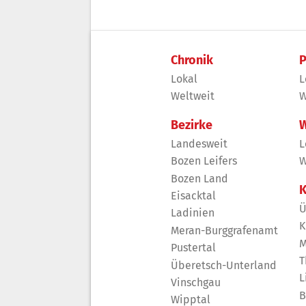
Chronik
P
Lokal
L
Weltweit
W
Bezirke
W
Landesweit
L
Bozen Leifers
W
Bozen Land
K
Eisacktal
Ü
Ladinien
K
Meran-Burggrafenamt
M
Pustertal
T
Überetsch-Unterland
L
Vinschgau
B
Wipptal