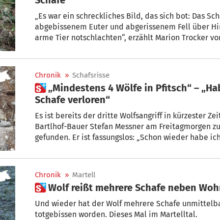
„Es war ein schreckliches Bild, das sich bot: Das Schaf stand regungslos da –
abgebissenem Euter und abgerissenem Fell über Hin
arme Tier notschlachten“, erzählt Marion Trocker vo
2 Wochen haben die Bauern vom Schafverein Furceles
Tiere sind tot, 18 unauffindbar.
Chronik
»
Schafsrisse
 „Mindestens 4 Wölfe in Pfitsch“ – „Habe schon wieder 11
Schafe verloren“
Es ist bereits der dritte Wolfsangriff in kürzester Ze
Bartlhof-Bauer Stefan Messner am Freitagmorgen z
gefunden. Er ist fassungslos: „Schon wieder habe ich
verloren. 2 sind tot, 9 Schafe sind spurlos verschwunden. Wie soll das weitergehen?“
Bilder zeigen, dass mindestens 4 Wölfe in Pfitsch i
Chronik
»
Martell
 Wolf reißt mehrere Schafe neben Wo
Und wieder hat der Wolf mehrere Schafe unmittel
totgebissen worden. Dieses Mal im Martelltal.