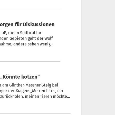
 sorgen für Diskussionen
nöß, die in Südtirol für
nden Gebieten geht der Wolf
ntnahme, andere sehen wenig
 Philipp Burger zu Wolfsriss in Villnöß: „Könnte kotzen“
lm am Günther-Messner-Steig bei
rger der Kragen: „Mir reicht es, ich
 zurückholen, meinen Tieren möchte