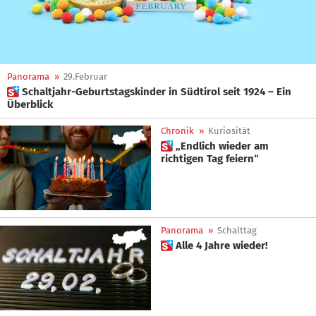
Panorama
»
29.Februar
 Schaltjahr-Geburtstagskinder in Südtirol seit 1924 – Ein
Überblick
Chronik
»
Kuriosität
 „Endlich wieder am
richtigen Tag feiern“
Panorama
»
Schalttag
 Alle 4 Jahre wieder!