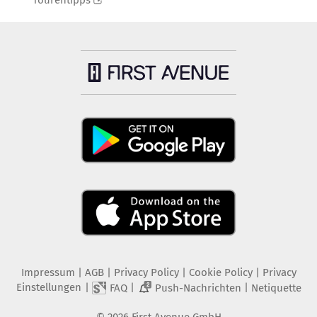
Tourentipps
Impressum
|
AGB
|
Privacy Policy
|
Cookie Policy
|
Privacy
Einstellungen
|
|
|
FAQ
Push-Nachrichten
Netiquette
2
©
2026
First Avenue GmbH