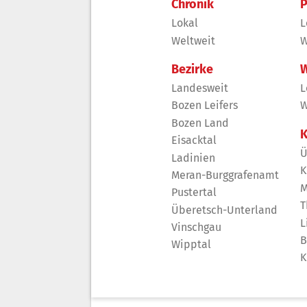
Chronik
P
Lokal
L
Weltweit
W
Bezirke
W
Landesweit
L
Bozen Leifers
W
Bozen Land
K
Eisacktal
Ü
Ladinien
K
Meran-Burggrafenamt
M
Pustertal
T
Überetsch-Unterland
L
Vinschgau
B
Wipptal
K