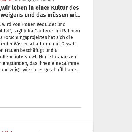
nik
»
Gewalt gegen Frauen
weigens und das müssen wir
rchbrechen“
l wird von Frauen geduldet und
ldet“, sagt Julia Ganterer. Im Rahmen
s Forschungsprojektes hat sich die
iroler Wissenschaftlerin mit Gewalt
n Frauen beschäftigt und 8
offene interviewt. Nun ist daraus ein
h entstanden, das ihnen eine Stimme
 und zeigt, wie sie es geschafft haben,
 aus der Gewaltsituation zu befreien.