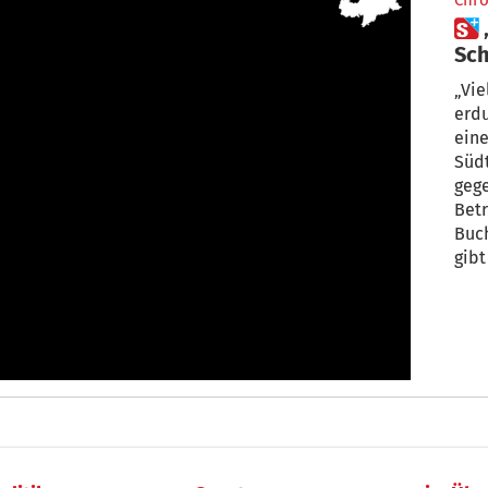
Chro
 „Wir leben in einer Kultur des
Sch
du
„Vie
erdu
eine
Südt
gege
Betr
Buc
gibt
sich