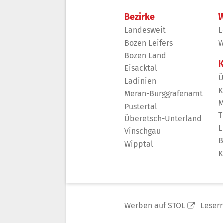
Bezirke
W
Landesweit
L
Bozen Leifers
W
Bozen Land
K
Eisacktal
Ü
Ladinien
K
Meran-Burggrafenamt
M
Pustertal
T
Überetsch-Unterland
L
Vinschgau
B
Wipptal
K
Werben auf STOL
Leser