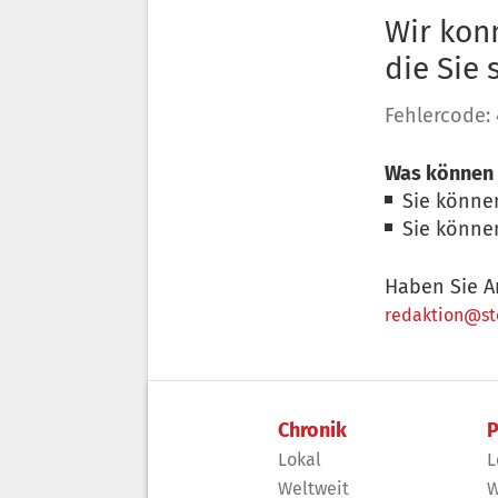
Wir konn
die Sie
Fehlercode:
Was können 
Sie könne
Sie könne
Haben Sie A
redaktion@sto
Chronik
P
Lokal
L
Weltweit
W