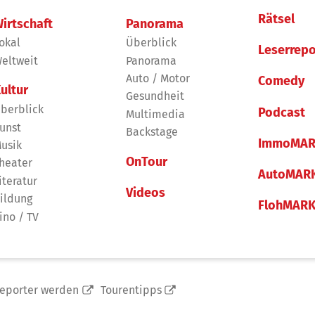
Rätsel
irtschaft
Panorama
okal
Überblick
Leserrepo
eltweit
Panorama
Auto / Motor
Comedy
ultur
Gesundheit
berblick
Podcast
Multimedia
unst
Backstage
ImmoMAR
usik
OnTour
heater
AutoMAR
iteratur
Videos
ildung
FlohMAR
ino / TV
reporter werden
Tourentipps