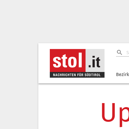
Bezir
Up