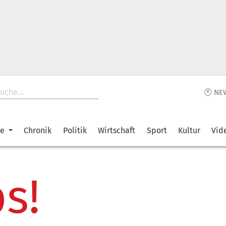
🕙 NE
ke
Chronik
Politik
Wirtschaft
Sport
Kultur
Vid
s!