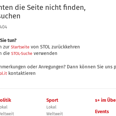
ten die Seite nicht finden,
 suchen
 404
Sie tun?
n zur
von STOL zurückkehren
Startseite
n die
verwenden
STOL-Suche
nmerkungen oder Anregungen? Dann können Sie uns p
kontaktieren
l.it
olitik
Sport
s+ im Übe
okal
Lokal
Events
eltweit
Weltweit