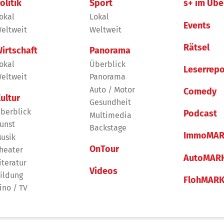
olitik
Sport
s+ im Übe
okal
Lokal
Events
eltweit
Weltweit
Rätsel
irtschaft
Panorama
okal
Überblick
Leserrepo
eltweit
Panorama
Auto / Motor
Comedy
ultur
Gesundheit
berblick
Podcast
Multimedia
unst
Backstage
ImmoMAR
usik
OnTour
heater
AutoMAR
iteratur
Videos
ildung
FlohMAR
ino / TV