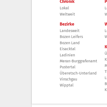
Chronik
P
Lokal
L
Weltweit
W
Bezirke
W
Landesweit
L
Bozen Leifers
W
Bozen Land
K
Eisacktal
Ü
Ladinien
K
Meran-Burggrafenamt
M
Pustertal
T
Überetsch-Unterland
L
Vinschgau
B
Wipptal
K