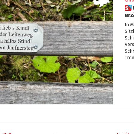
Chro
 Wenn alte Wege Geschichten
erz
In 
Sit
Schi
Vers
Schr
Tren