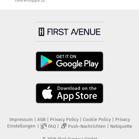
Tourentipps
Impressum
|
AGB
|
Privacy Policy
|
Cookie Policy
|
Privacy
Einstellungen
|
|
|
FAQ
Push-Nachrichten
Netiquette
2
©
2026
First Avenue GmbH