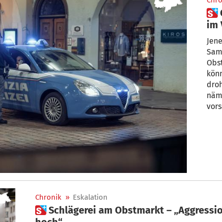
Chro
 Obstmarkt: Über 8 Personen
im 
Jen
Sam
Obst
könn
droh
nämlich 
vors
Chronik
»
Eskalation
 Schlägerei am Obstmarkt – „Aggressionspotential war extrem
hoch“