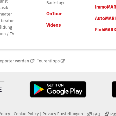
unst
Backstage
ImmoMAR
usik
OnTour
heater
AutoMAR
iteratur
Videos
ildung
FlohMAR
ino / TV
reporter werden
Tourentipps
Policy
|
Cookie Policy
|
Privacy Einstellungen
|
|
FAQ
Pu
2