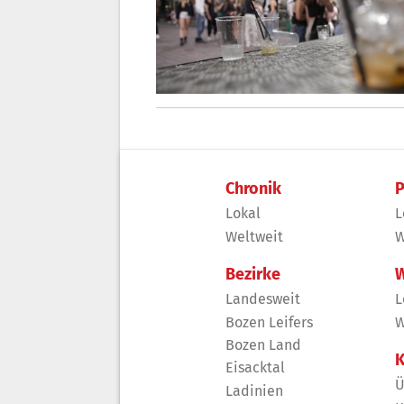
Chronik
P
Lokal
L
Weltweit
W
Bezirke
W
Landesweit
L
Bozen Leifers
W
Bozen Land
K
Eisacktal
Ü
Ladinien