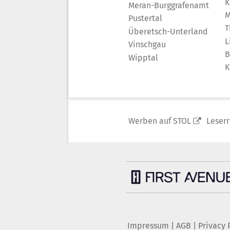
K
Meran-Burggrafenamt
M
Pustertal
T
Überetsch-Unterland
L
Vinschgau
B
Wipptal
K
Werben auf STOL
Leser
Impressum
|
AGB
|
Privacy 