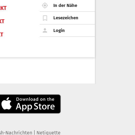
In der Nähe
KT
Lesezeichen
KT
Login
KT
|
sh-Nachrichten
Netiquette