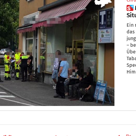
Chro
 Meraner Barbesitzer: „Die
Sit
Kon
Ein 
das
junge
– bekommt. Aufgenommen von der
Übe
Taba
Spec
Himmelfahrt 
glei
(32)
Schw
erst
er s
öffe