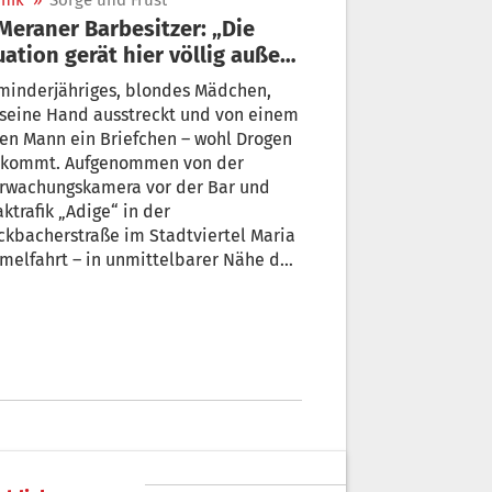
nik
»
Sorge und Frust
uation gerät hier völlig außer
trolle“
minderjähriges, blondes Mädchen,
 seine Hand ausstreckt und von einem
n Mann ein Briefchen – wohl Drogen
rwachungskamera vor der Bar und
ktrafik „Adige“ in der
kbacherstraße im Stadtviertel Maria
– in unmittelbarer Nähe der
chnamigen Pfarrkirche. Luigi Laurenza
, der mit seinen Eltern und seiner
ester, die Bar führt, erzählt, was dort
 letzte Woche passiert ist und warum
eine Sorgen und seinen Frust
ntlich macht.