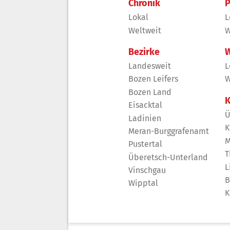
Chronik
P
Lokal
L
Weltweit
W
Bezirke
W
Landesweit
L
Bozen Leifers
W
Bozen Land
K
Eisacktal
Ü
Ladinien
K
Meran-Burggrafenamt
M
Pustertal
T
Überetsch-Unterland
L
Vinschgau
B
Wipptal
K