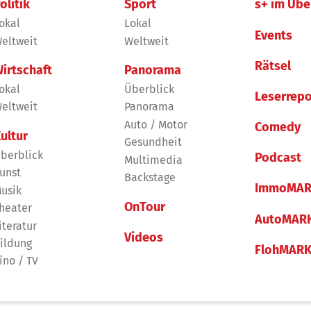
olitik
Sport
s+ im Übe
okal
Lokal
Events
eltweit
Weltweit
Rätsel
irtschaft
Panorama
okal
Überblick
Leserrepo
eltweit
Panorama
Auto / Motor
Comedy
ultur
Gesundheit
berblick
Podcast
Multimedia
unst
Backstage
ImmoMAR
usik
OnTour
heater
AutoMAR
iteratur
Videos
ildung
FlohMAR
ino / TV