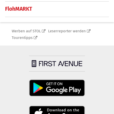
FlohMARKT
Werben auf STOL
Leserreporter werden
Tourentipps