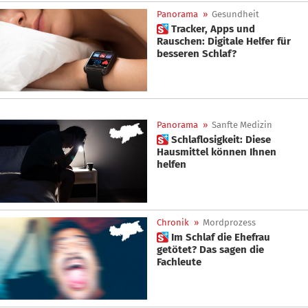
Panorama
»
Gesundheit
 Tracker, Apps und
Rauschen: Digitale Helfer für
besseren Schlaf?
Panorama
»
Sanfte Medizin
 Schlaflosigkeit: Diese
Hausmittel können Ihnen
helfen
Chronik
»
Mordprozess
 Im Schlaf die Ehefrau
getötet? Das sagen die
Fachleute