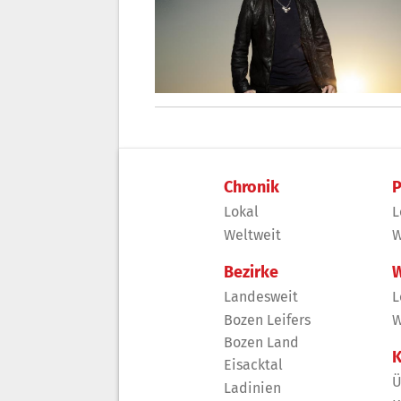
Chronik
P
Lokal
L
Weltweit
W
Bezirke
W
Landesweit
L
Bozen Leifers
W
Bozen Land
K
Eisacktal
Ü
Ladinien