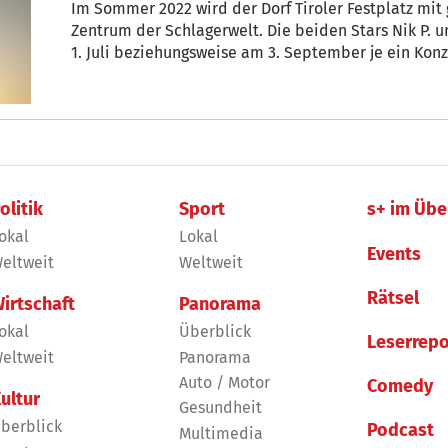
Im Sommer 2022 wird der Dorf Tiroler Festplatz mi
Zentrum der Schlagerwelt. Die beiden Stars Nik P.
1. Juli beziehungsweise am 3. September je ein Konz
weiteres Mal an den Puls des Schlagers rücken.
olitik
Sport
s+ im Übe
okal
Lokal
Events
eltweit
Weltweit
Rätsel
irtschaft
Panorama
okal
Überblick
Leserrepo
eltweit
Panorama
Auto / Motor
Comedy
ultur
Gesundheit
berblick
Podcast
Multimedia