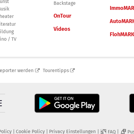
unst
Backstage
ImmoMAR
usik
OnTour
heater
AutoMAR
iteratur
Videos
ildung
FlohMAR
ino / TV
reporter werden
Tourentipps
Policy
|
Cookie Policy
|
Privacy Einstellungen
|
|
FAQ
Pu
2