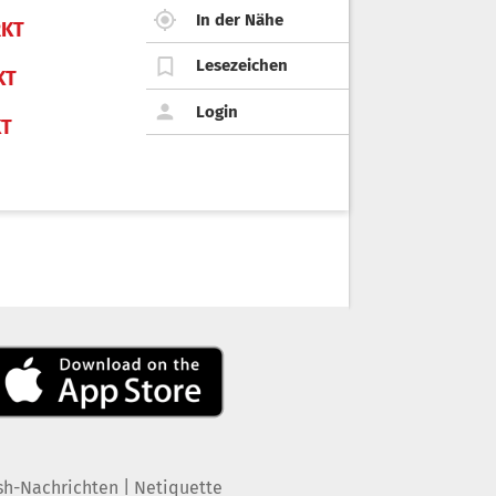
In der Nähe
KT
Lesezeichen
KT
Login
KT
|
sh-Nachrichten
Netiquette