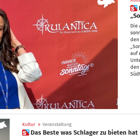
Kult
 Diese Südtirolerin will ARD-
„S
Die ARD-Sendung „Immer wieder
sonntags“
den
„Sommerkö
auf 
Unte
den 
Südt
Sarn
Kultur
»
Veranstaltung
 Das Beste was Schlager zu bieten hat