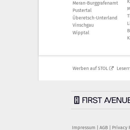
K
Meran-Burggrafenamt
M
Pustertal
T
Überetsch-Unterland
L
Vinschgau
B
Wipptal
K
Werben auf STOL
Leser
Impressum
|
AGB
|
Privacy 