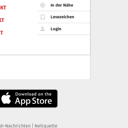
In der Nähe
KT
Lesezeichen
KT
Login
KT
|
sh-Nachrichten
Netiquette