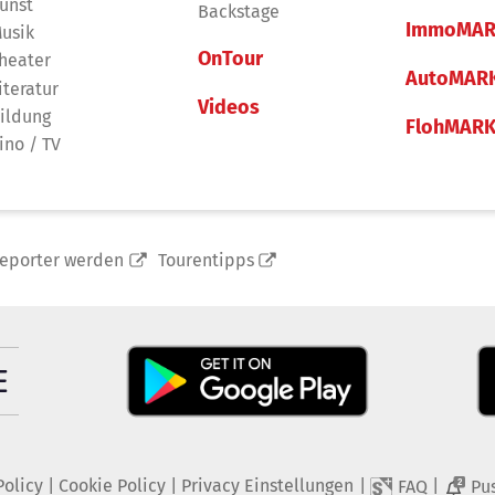
unst
Backstage
ImmoMAR
usik
OnTour
heater
AutoMAR
iteratur
Videos
ildung
FlohMAR
ino / TV
reporter werden
Tourentipps
Policy
|
Cookie Policy
|
Privacy Einstellungen
|
|
FAQ
Pu
2