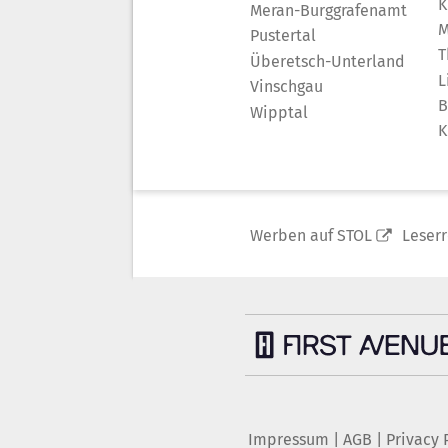
K
Meran-Burggrafenamt
M
Pustertal
T
Überetsch-Unterland
L
Vinschgau
B
Wipptal
K
Werben auf STOL
Leser
Impressum
|
AGB
|
Privacy 