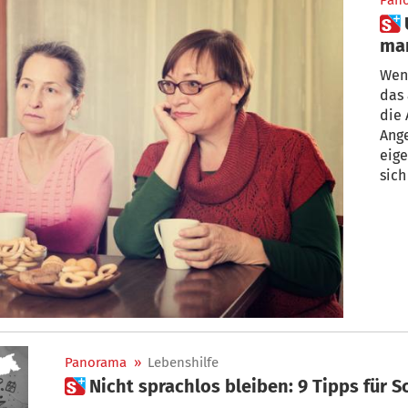
Pan
 Und wann heiratet ihr? Wie
man
Ve
Wen
das 
die 
Ange
eige
sich
Panorama
»
Lebenshilfe
 Nicht sprachlos bleiben: 9 Tipps für 