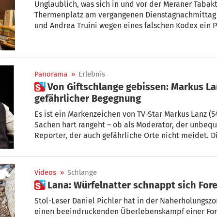
Unglaublich, was sich in und vor der Meraner Tabak
Thermenplatz am vergangenen Dienstagnachmittag zugetragen
und Andrea Truini wegen eines falschen Kodex ein Paket nicht herausgeben 
schnappte sich eine Frau das Paket und rannte davon. Trafikantin Pillon rannte der 
hinterher und musste Bekanntschaft mit einer Boa
Panorama
»
Erlebnis
 Von Giftschlange gebissen: Markus Lanz erzählt von
gefährlicher Begegnung
Es ist ein Markenzeichen von TV-Star Markus Lanz (5
Sachen hart rangeht – ob als Moderator, der unbeque
Reporter, der auch gefährliche Orte nicht meidet. Die hautnahe Begegnung mit
einer Giftschlange hätte schlimm ausgehen können.
Videos
»
Schlange
 Lana: Würfelnatter schnappt sich Fore
Stol-Leser Daniel Pichler hat in der Naherholungszo
einen beeindruckenden Überlebenskampf einer Forel