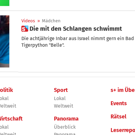
Videos
»
Mädchen
 Die mit den Schlangen schwimmt
Die achtjährige Inbar aus Israel nimmt gern ein Bad
Tigerpython "Belle".
olitik
Sport
s+ im Übe
okal
Lokal
Events
eltweit
Weltweit
Rätsel
irtschaft
Panorama
okal
Überblick
Leserrepo
eltweit
Panorama