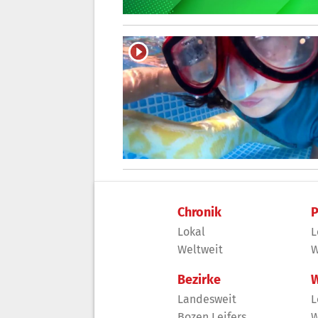
Chronik
P
Lokal
L
Weltweit
W
Bezirke
W
Landesweit
L
Bozen Leifers
W