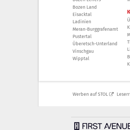
Bozen Land
K
Eisacktal
Ü
Ladinien
K
Meran-Burggrafenamt
M
Pustertal
T
Überetsch-Unterland
L
Vinschgau
B
Wipptal
K
Werben auf STOL
Leser