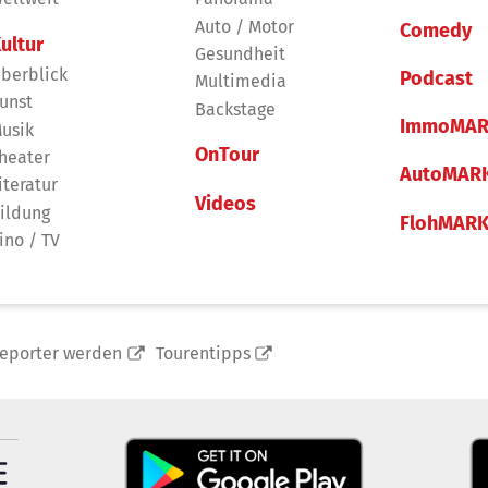
Auto / Motor
Comedy
ultur
Gesundheit
berblick
Podcast
Multimedia
unst
Backstage
ImmoMAR
usik
OnTour
heater
AutoMAR
iteratur
Videos
ildung
FlohMAR
ino / TV
reporter werden
Tourentipps