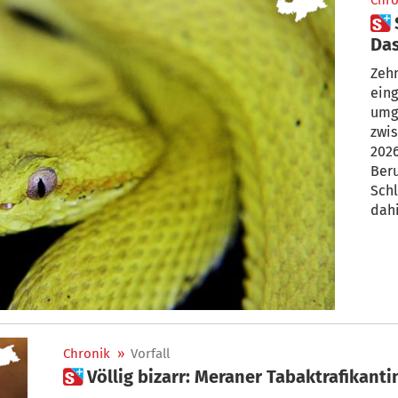
Chro
 Schlangen-Boom in Bozen?
Das
Zehn
ein
umg
zwis
2026
Beru
Schl
dah
Chronik
»
Vorfall