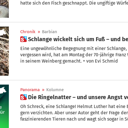
hatte sich den Fisch geschnappt. Die ungiftige Würf
des Jahres“ gekürt.
Chronik
»
Barbian
 Schlange wickelt sich um Fuß – und be
Eine ungewöhnliche Begegnung mit einer Schlange, die e
vergessen wird, hat am Montag der 70-jährige Franz Winkler vom Gasslitterhof in Barbian
in seinem Weinberg gemacht. + von Evi Schmid
Panorama
»
Kolumne
 Die Ringelnatter – und unsere Angst 
Oh Schreck, eine Schlange! Helmut Luther hat eine 
gern verzichten. Aber unser Autor geht der Frage de
faszinierenden Tieren nach und wagt sich sogar in S
+ Von Helmut Luther