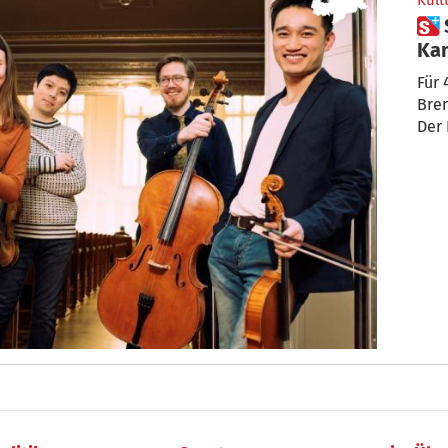
Kult
 Schlern Music 2022:
Ka
Für 
Bren
Der 