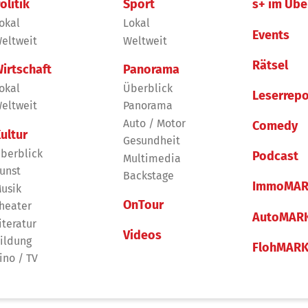
olitik
Sport
s+ im Übe
okal
Lokal
Events
eltweit
Weltweit
Rätsel
irtschaft
Panorama
okal
Überblick
Leserrepo
eltweit
Panorama
Auto / Motor
Comedy
ultur
Gesundheit
berblick
Podcast
Multimedia
unst
Backstage
ImmoMAR
usik
OnTour
heater
AutoMAR
iteratur
Videos
ildung
FlohMAR
ino / TV