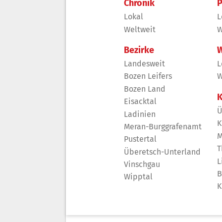
Chronik
P
Lokal
L
Weltweit
W
Bezirke
W
Landesweit
L
Bozen Leifers
W
Bozen Land
K
Eisacktal
Ü
Ladinien
K
Meran-Burggrafenamt
M
Pustertal
T
Überetsch-Unterland
L
Vinschgau
B
Wipptal
K