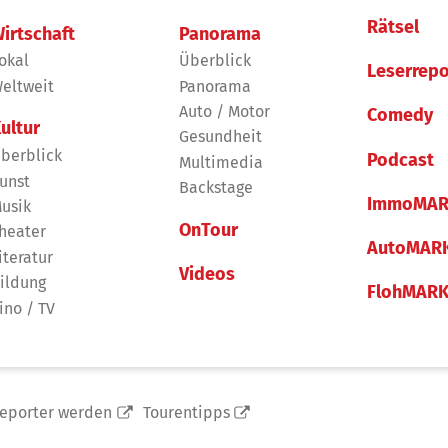
Rätsel
irtschaft
Panorama
okal
Überblick
Leserrepo
eltweit
Panorama
Auto / Motor
Comedy
ultur
Gesundheit
berblick
Podcast
Multimedia
unst
Backstage
ImmoMAR
usik
OnTour
heater
AutoMAR
iteratur
Videos
ildung
FlohMAR
ino / TV
reporter werden
Tourentipps