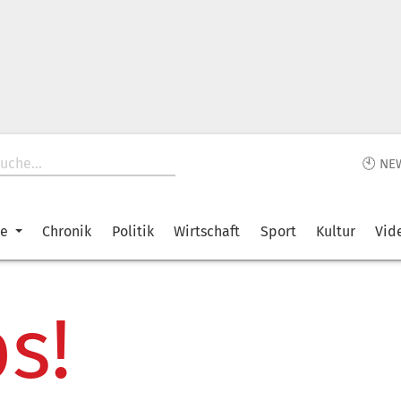
🕙 NE
ke
Chronik
Politik
Wirtschaft
Sport
Kultur
Vid
s!