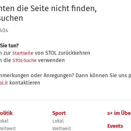
ten die Seite nicht finden,
 suchen
 404
Sie tun?
n zur
von STOL zurückkehren
Startseite
n die
verwenden
STOL-Suche
nmerkungen oder Anregungen? Dann können Sie uns p
kontaktieren
l.it
olitik
Sport
s+ im Übe
okal
Lokal
Events
eltweit
Weltweit