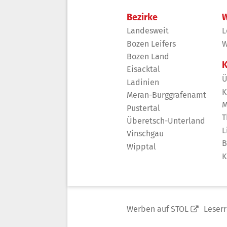
Bezirke
W
Landesweit
L
Bozen Leifers
W
Bozen Land
K
Eisacktal
Ü
Ladinien
K
Meran-Burggrafenamt
M
Pustertal
T
Überetsch-Unterland
L
Vinschgau
B
Wipptal
K
Werben auf STOL
Leser