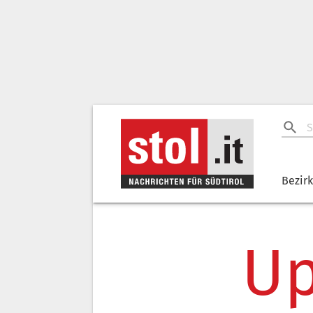
Bezir
Up