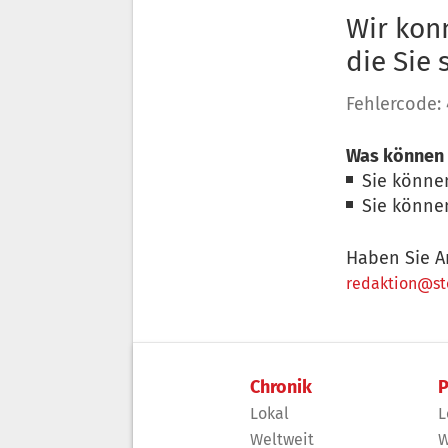
Wir konn
die Sie
Fehlercode:
Was können 
Sie könne
Sie könne
Haben Sie A
redaktion@sto
Chronik
P
Lokal
L
Weltweit
W