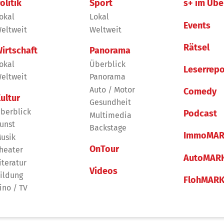
olitik
Sport
s+ im Übe
okal
Lokal
Events
eltweit
Weltweit
Rätsel
irtschaft
Panorama
okal
Überblick
Leserrepo
eltweit
Panorama
Auto / Motor
Comedy
ultur
Gesundheit
berblick
Podcast
Multimedia
unst
Backstage
ImmoMAR
usik
OnTour
heater
AutoMAR
iteratur
Videos
ildung
FlohMAR
ino / TV