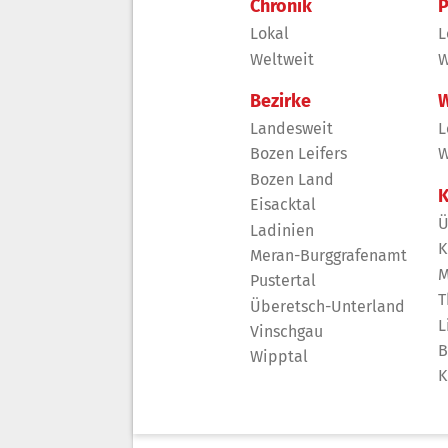
Chronik
P
Lokal
L
Weltweit
W
Bezirke
W
Landesweit
L
Bozen Leifers
W
Bozen Land
K
Eisacktal
Ü
Ladinien
K
Meran-Burggrafenamt
M
Pustertal
T
Überetsch-Unterland
L
Vinschgau
B
Wipptal
K