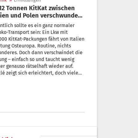
nik
»
Ermittlungen
lien und Polen verschwunden:
 war da los?
ntlich sollte es ein ganz normaler
ko-Transport sein: Ein Lkw mit
000 KitKat-Packungen fährt von Italien
tung Osteuropa. Routine, nichts
onderes. Doch dann verschwindet die
ng – einfach so und taucht wenig
er genauso rätselhaft wieder auf.
lé zeigt sich erleichtert, doch viele
en bleiben offen.