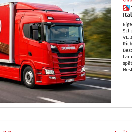
Chro
 12 Tonnen KitKat zwischen
Ita
Was
Eige
Scho
413.
Rich
Bes
Ladu
spät
Nest
Frag