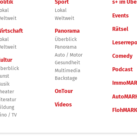
olitik
Sport
s+ im Übe
okal
Lokal
Events
eltweit
Weltweit
Rätsel
irtschaft
Panorama
okal
Überblick
Leserrepo
eltweit
Panorama
Auto / Motor
Comedy
ultur
Gesundheit
berblick
Podcast
Multimedia
unst
Backstage
ImmoMAR
usik
OnTour
heater
AutoMAR
iteratur
Videos
ildung
FlohMAR
ino / TV