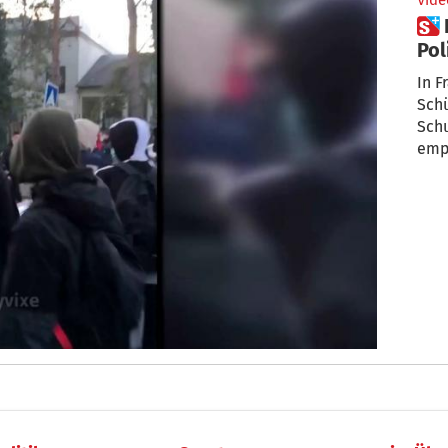
Vide
 Französische Schüler greifen
Pol
In F
Schü
Schu
emp