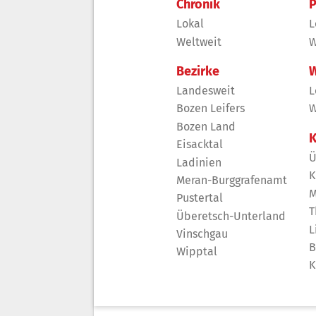
Chronik
P
Lokal
L
Weltweit
W
Bezirke
W
Landesweit
L
Bozen Leifers
W
Bozen Land
K
Eisacktal
Ü
Ladinien
K
Meran-Burggrafenamt
M
Pustertal
T
Überetsch-Unterland
L
Vinschgau
B
Wipptal
K