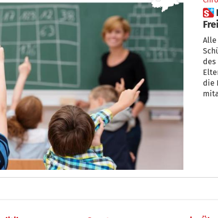
Chro
 Eltern- und Schulrat?
Fre
Alle
Schü
des 
Elte
die 
mit