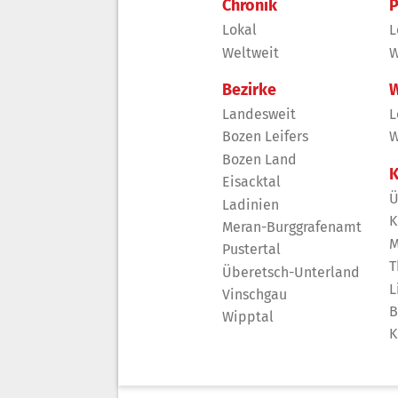
Chronik
P
Lokal
L
Weltweit
W
Bezirke
W
Landesweit
L
Bozen Leifers
W
Bozen Land
K
Eisacktal
Ü
Ladinien
K
Meran-Burggrafenamt
M
Pustertal
T
Überetsch-Unterland
L
Vinschgau
B
Wipptal
K