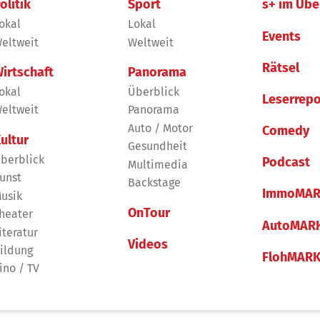
olitik
Sport
s+ im Übe
okal
Lokal
Events
eltweit
Weltweit
Rätsel
irtschaft
Panorama
okal
Überblick
Leserrepo
eltweit
Panorama
Auto / Motor
Comedy
ultur
Gesundheit
berblick
Podcast
Multimedia
unst
Backstage
ImmoMAR
usik
OnTour
heater
AutoMAR
iteratur
Videos
ildung
FlohMAR
ino / TV