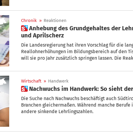
Chronik
»
Reaktionen
 Anhebung des Grundgehaltes der Lehrer: Zwischen Startschuss
und Aprilscherz
Die Landesregierung hat ihren Vorschlag für die la
Reallohnerhöhungen im Bildungsbereich auf den Tisch gelegt: 110 Millionen Euro
will sie pro Jahr zusätzlich springen lassen. Die Re
Empörung bis Zuversicht.
Wirtschaft
»
Handwerk
 Nachwuchs im Handwerk: So sieht de
Die Suche nach Nachwuchs beschäftigt auch Südtiro
Branchen gleichermaßen. Während manche Berufe i
andere sinkende Lehrlingszahlen.