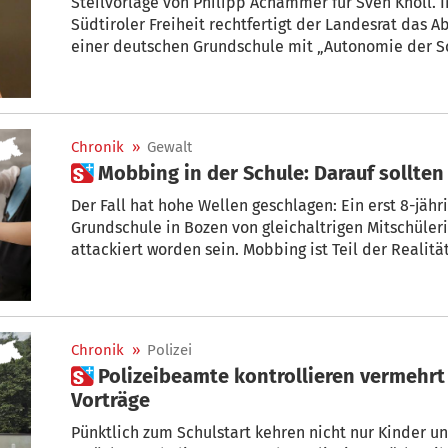
Steilvorlage von Philipp Achammer für Sven Knoll. In Beantwortung einer Anfrage der
Südtiroler Freiheit rechtfertigt der Landesrat das Absingen der italienischen Hymne in
einer deutschen Grundschule mit „Autonomie der S
Chronik
»
Gewalt
 Mobbing in der Schule: Darauf sollte
Der Fall hat hohe Wellen geschlagen: Ein erst 8-jähr
Grundschule in Bozen von gleichaltrigen Mitschüle
attackiert worden sein. Mobbing ist Teil der Realitä
Schwienbacher, Koordinator des Fachbereiches Gew
Chronik
»
Polizei
 Polizeibeamte kontrollieren vermehrt an Schulen und halten
Vorträge
Pünktlich zum Schulstart kehren nicht nur Kinder u