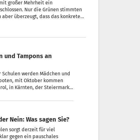
mit großer Mehrheit ein
eschlossen. Nur die Grünen stimmten
n aber überzeugt, dass das konkrete
iederum vermissten ein Kopftuchverbot
esvorschlag der Koalition. Die
Verfassungsgerichtshof wenden.
den und Tampons an
er Schulen werden Mädchen und
eboten, mit Oktober kommen
teiermark,
er Nein: Was sagen Sie?
n sorgt derzeit für viel
klar gegen ein pauschales