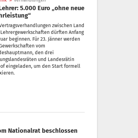
nik
»
Verhandlungen
rleistung“
 Vertragsverhandlungen zwischen Land
ng
beginnen. Für 23. Jänner werden
Gewerkschaften vom
deshauptmann, den drei
dungslandesräten und Landesrätin
ingeladen, um den Start formell
ixieren.
vom Nationalrat beschlossen