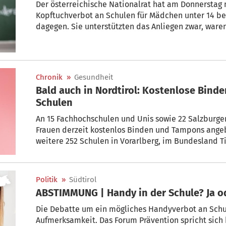
Der österreichische Nationalrat hat am Donnerstag 
Kopftuchverbot an Schulen für Mädchen unter 14 b
dagegen. Sie unterstützten das Anliegen zwar, ware
Gesetz verfassungswidrig ist. Die Freiheitlichen w
auch für Lehrerinnen, votierten aber für den Gesetz
Islamische Glaubensgemeinschaft will sich an den 
Chronik
»
Gesundheit
Bald auch in Nordtirol: Kostenlose Bin
Schulen
An 15 Fachhochschulen und Unis sowie 22 Salzburg
Frauen derzeit kostenlos Binden und Tampons ang
weitere 252 Schulen in Vorarlberg, im Bundesland Tirol, in Kärnten, der S
Niederösterreich und dem Burgenland dazu.
Politik
»
Südtirol
ABSTIMMUNG | Handy in der Schule? Ja od
Die Debatte um ein mögliches Handyverbot an Schule
Aufmerksamkeit. Das Forum Prävention spricht sich 