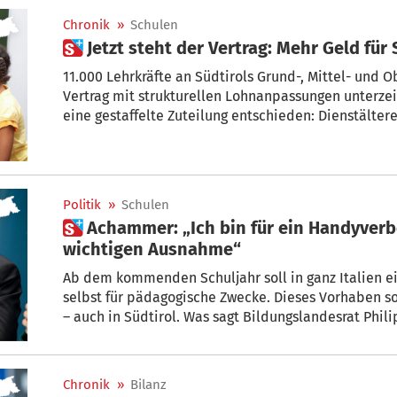
Chronik
»
Schulen
 Jetzt steht der Vertrag: Mehr Geld für
11.000 Lehrkräfte an Südtirols Grund-, Mittel- und Oberschulen: Am Dienstag wird der
Vertrag mit strukturellen Lohnanpassungen unterzeichnet. Die Gewerkschaften haben
eine gestaffelte Zuteilung entschieden: Dienstältere erhalten mehr als Junge – ein
Vorgehen, das bei den Landeslehrern an Berufs- und
Politik
»
Schulen
 Achammer: „Ich bin für ein Handyverbot an Schulen – mit einer
wichtigen Ausnahme“
Ab dem kommenden Schuljahr soll in ganz Italien e
selbst für pädagogische Zwecke. Dieses Vorhaben so
– auch in Südtirol. Was sagt Bildungslandesrat Phi
Chronik
»
Bilanz