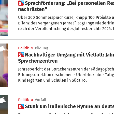
 Sprachförderung: „Bei personellen Ressourcen müssen wir
nachrüsten“
Über 300 Sommersprachkurse, knapp 100 Projekte an
Bilanz des vergangenen Jahres“, sagt Inge Niederfrin
nach der Veröffentlichung des Jahresberichts 2024. 
„nicht immer reichen die personellen Ressourcen au
nachrüsten.“
Politik
»
Bildung
 Nachhaltiger Umgang mit Vielfalt: Jahresbericht der
Sprachenzentren
Jahresbericht der Sprachenzentren der Pädagogisc
Bildungsdirektion erschienen - Überblick über Täti
Kindergärten und Schulen in Südtirol
Politik
»
Vorfall
 Stunk um italienische Hymne an deu