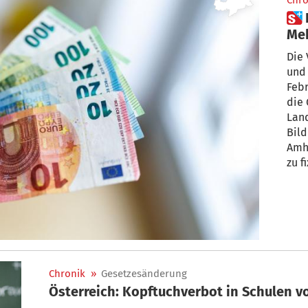
Chro
 Lehrer: 5.000 Euro „ohne neue
Meh
Die
und Lehrergewerkschaften dürften Anfa
Februar 
die 
Lan
Bil
Amhof e
zu f
Chronik
»
Gesetzesänderung
Österreich: Kopftuchverbot in Schulen 