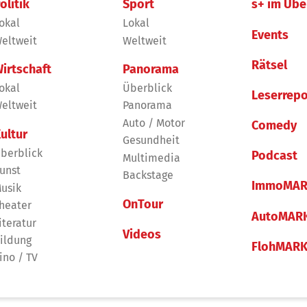
olitik
Sport
s+ im Übe
okal
Lokal
Events
eltweit
Weltweit
Rätsel
irtschaft
Panorama
okal
Überblick
Leserrepo
eltweit
Panorama
Auto / Motor
Comedy
ultur
Gesundheit
berblick
Podcast
Multimedia
unst
Backstage
ImmoMAR
usik
OnTour
heater
AutoMAR
iteratur
Videos
ildung
FlohMAR
ino / TV