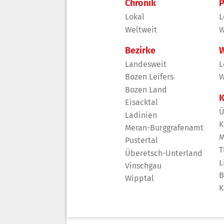
Chronik
P
Lokal
L
Weltweit
W
Bezirke
W
Landesweit
L
Bozen Leifers
W
Bozen Land
K
Eisacktal
Ü
Ladinien
K
Meran-Burggrafenamt
M
Pustertal
T
Überetsch-Unterland
L
Vinschgau
B
Wipptal
K