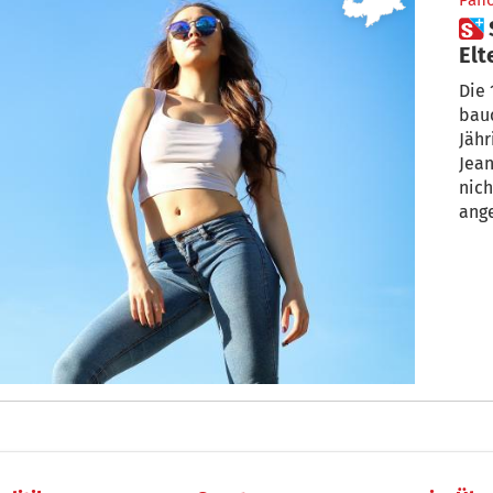
Pan
 Streit ums Schuloutfit:
Elt
Die 
bauc
Jähr
Jean
nich
ang