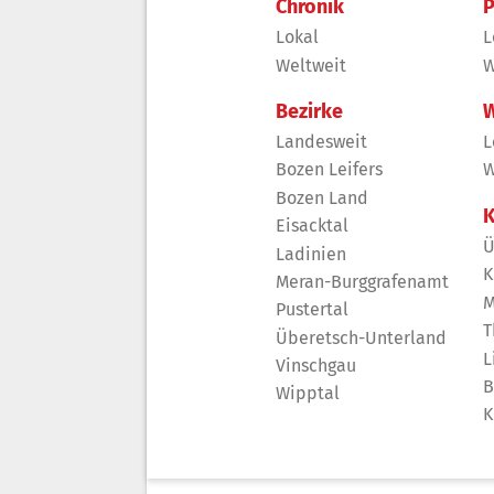
Chronik
P
Lokal
L
Weltweit
W
Bezirke
W
Landesweit
L
Bozen Leifers
W
Bozen Land
K
Eisacktal
Ü
Ladinien
K
Meran-Burggrafenamt
M
Pustertal
T
Überetsch-Unterland
L
Vinschgau
B
Wipptal
K