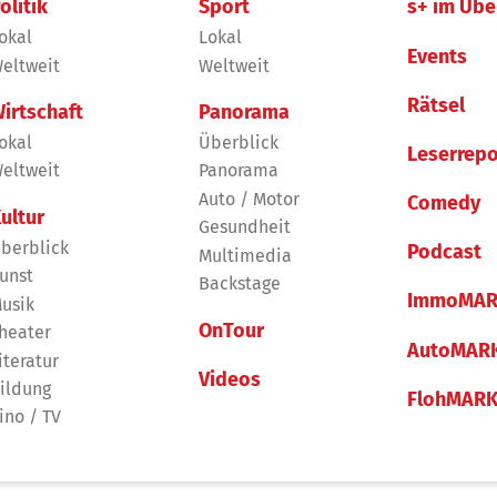
olitik
Sport
s+ im Übe
okal
Lokal
Events
eltweit
Weltweit
Rätsel
irtschaft
Panorama
okal
Überblick
Leserrepo
eltweit
Panorama
Auto / Motor
Comedy
ultur
Gesundheit
berblick
Podcast
Multimedia
unst
Backstage
ImmoMAR
usik
OnTour
heater
AutoMAR
iteratur
Videos
ildung
FlohMAR
ino / TV