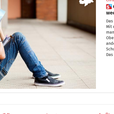
Chro
 Oberstufe: Die Schule zu
wec
Das 
Mit 
manc
Ober
and
Schu
Das 