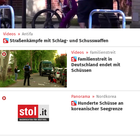
Videos
»
Antifa
 Straßenkämpfe mit Schlag- und Schusswaffen
Videos
»
Familienstreit
 Familienstreit in
Deutschland endet mit
Schüssen
Panorama
»
Nordkorea
 Hunderte Schüsse an
koreanischer Seegrenze