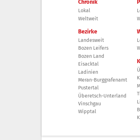
Chronik
P
Lokal
L
Weltweit
W
Bezirke
W
Landesweit
L
Bozen Leifers
W
Bozen Land
K
Eisacktal
Ü
Ladinien
K
Meran-Burggrafenamt
M
Pustertal
T
Überetsch-Unterland
L
Vinschgau
B
Wipptal
K