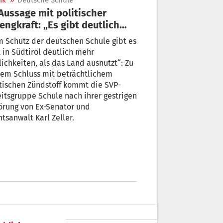
ik
»
Deutsche Schule
engkraft: „Es gibt deutlich
r Möglichkeiten, um
 Schutz der deutschen Schule gibt es
tsche Schule zu schützen“
t in Südtirol deutlich mehr
hkeiten, als das Land ausnutzt“: Zu
sem Schluss mit beträchtlichem
tischen Zündstoff kommt die SVP-
itsgruppe Schule nach ihrer gestrigen
rung von Ex-Senator und
tsanwalt Karl Zeller.