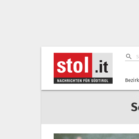
Bezir
S