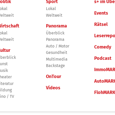
olitik
Sport
s+ im Übe
okal
Lokal
Events
eltweit
Weltweit
Rätsel
irtschaft
Panorama
okal
Überblick
Leserrepo
eltweit
Panorama
Auto / Motor
Comedy
ultur
Gesundheit
berblick
Podcast
Multimedia
unst
Backstage
ImmoMAR
usik
OnTour
heater
AutoMAR
iteratur
Videos
ildung
FlohMAR
ino / TV