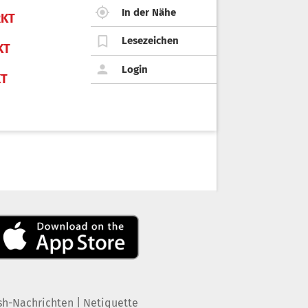
In der Nähe
KT
Lesezeichen
KT
Login
KT
|
sh-Nachrichten
Netiquette