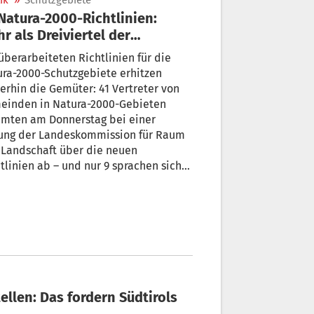
ik
»
Schutzgebiete
r als Dreiviertel der
meinden dagegen
ra-2000-Schutzgebiete erhitzen
in die Gemüter: 41 Vertreter von
einden in Natura-2000-Gebieten
onnerstag bei einer
zung der Landeskommission für Raum
andschaft über die neuen
ien ab – und nur 9 sprachen sich
 aus, alle anderen 32 waren
egen.