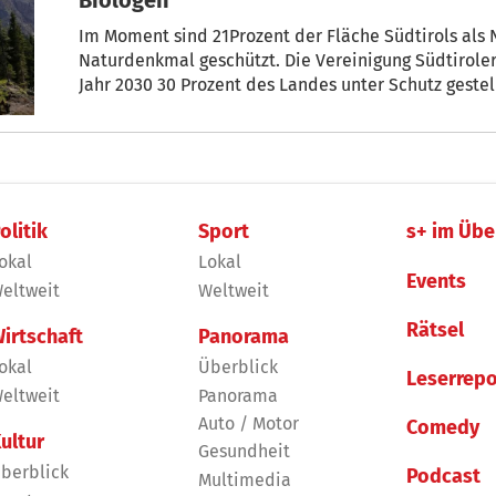
Im Moment sind 21Prozent der Fläche Südtirols als Natur- oder Nationalpark, Biotop oder
Naturdenkmal geschützt. Die Vereinigung Südtiroler
Jahr 2030 30 Prozent des Landes unter Schutz gestel
Villanderer Alm, die Lüsner und Rodenecker Alm sowie Gebiete nördlich und westli
Langkofelgruppe sollen als Schutzgebiete ausgewie
olitik
Sport
s+ im Übe
okal
Lokal
Events
eltweit
Weltweit
Rätsel
irtschaft
Panorama
okal
Überblick
Leserrepo
eltweit
Panorama
Auto / Motor
Comedy
ultur
Gesundheit
berblick
Podcast
Multimedia