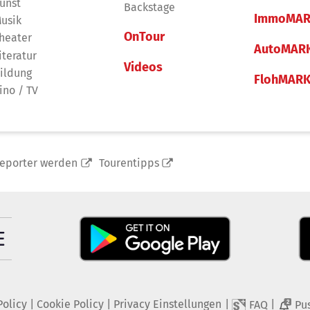
unst
Backstage
ImmoMAR
usik
OnTour
heater
AutoMAR
iteratur
Videos
ildung
FlohMAR
ino / TV
reporter werden
Tourentipps
Policy
|
Cookie Policy
|
Privacy Einstellungen
|
|
FAQ
Pu
2