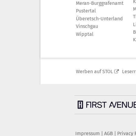
K
Meran-Burggrafenamt
M
Pustertal
T
Überetsch-Unterland
L
Vinschgau
B
Wipptal
K
Werben auf STOL
Leser
Impressum
|
AGB
|
Privacy 