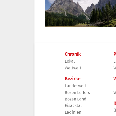
Chronik
P
Lokal
L
Weltweit
W
Bezirke
W
Landesweit
L
Bozen Leifers
W
Bozen Land
K
Eisacktal
Ü
Ladinien