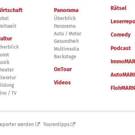
Rätsel
irtschaft
Panorama
okal
Überblick
Leserrepo
eltweit
Panorama
Auto / Motor
Comedy
ultur
Gesundheit
berblick
Podcast
Multimedia
unst
Backstage
ImmoMAR
usik
OnTour
heater
AutoMAR
iteratur
Videos
ildung
FlohMAR
ino / TV
reporter werden
Tourentipps