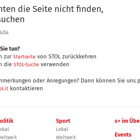
ten die Seite nicht finden,
 suchen
 404
Sie tun?
n zur
von STOL zurückkehren
Startseite
n die
verwenden
STOL-Suche
nmerkungen oder Anregungen? Dann können Sie uns p
kontaktieren
l.it
olitik
Sport
s+ im Übe
okal
Lokal
Events
eltweit
Weltweit