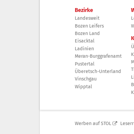
Bezirke
W
Landesweit
L
Bozen Leifers
W
Bozen Land
K
Eisacktal
Ü
Ladinien
K
Meran-Burggrafenamt
M
Pustertal
T
Überetsch-Unterland
L
Vinschgau
B
Wipptal
K
Werben auf STOL
Leser