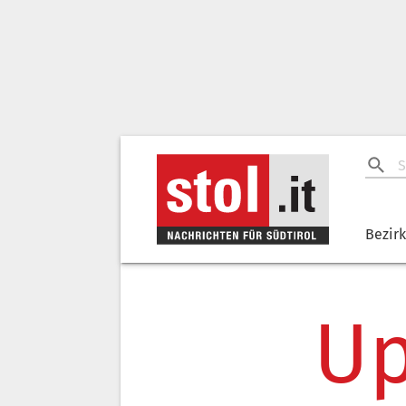
Bezir
Up