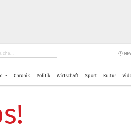
🕙 NE
ke
Chronik
Politik
Wirtschaft
Sport
Kultur
Vid
s!