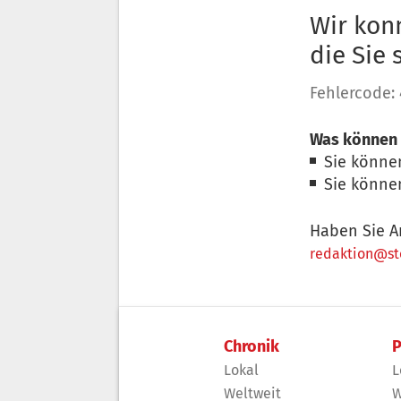
Wir konn
die Sie
Fehlercode:
Was können 
Sie könne
Sie könne
Haben Sie A
redaktion@sto
Chronik
P
Lokal
L
Weltweit
W