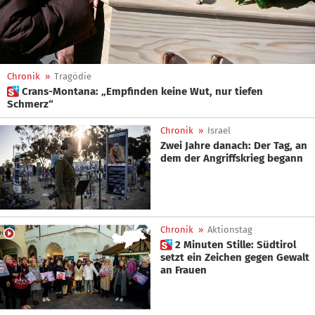
Chronik
»
Tragödie
 Crans-Montana: „Empfinden keine Wut, nur tiefen
Schmerz“
Chronik
»
Israel
Zwei Jahre danach: Der Tag, an
dem der Angriffskrieg begann
Chronik
»
Aktionstag
 2 Minuten Stille: Südtirol
setzt ein Zeichen gegen Gewalt
an Frauen