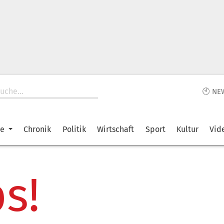
🕙 NE
ke
Chronik
Politik
Wirtschaft
Sport
Kultur
Vid
s!