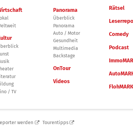
Rätsel
irtschaft
Panorama
okal
Überblick
Leserrepo
eltweit
Panorama
Auto / Motor
Comedy
ultur
Gesundheit
berblick
Podcast
Multimedia
unst
Backstage
ImmoMAR
usik
OnTour
heater
AutoMAR
iteratur
Videos
ildung
FlohMAR
ino / TV
reporter werden
Tourentipps