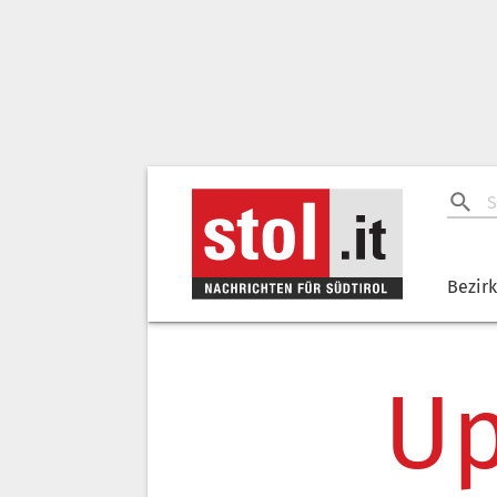
Bezir
Up