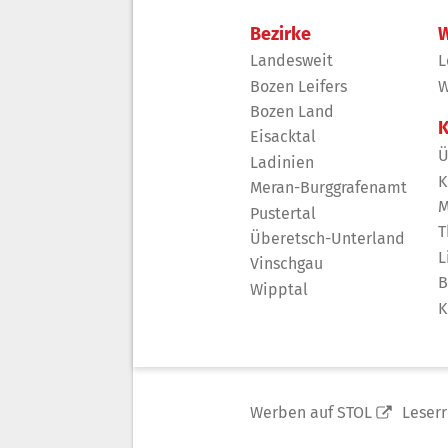
Bezirke
W
Landesweit
L
Bozen Leifers
W
Bozen Land
K
Eisacktal
Ü
Ladinien
K
Meran-Burggrafenamt
M
Pustertal
T
Überetsch-Unterland
L
Vinschgau
B
Wipptal
K
Werben auf STOL
Leser