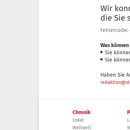
Wir konn
die Sie
Fehlercode:
Was können 
Sie könne
Sie könne
Haben Sie A
redaktion@sto
Chronik
P
Lokal
L
Weltweit
W