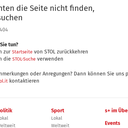
ten die Seite nicht finden,
 suchen
 404
Sie tun?
n zur
von STOL zurückkehren
Startseite
n die
verwenden
STOL-Suche
nmerkungen oder Anregungen? Dann können Sie uns p
kontaktieren
l.it
olitik
Sport
s+ im Übe
okal
Lokal
Events
eltweit
Weltweit