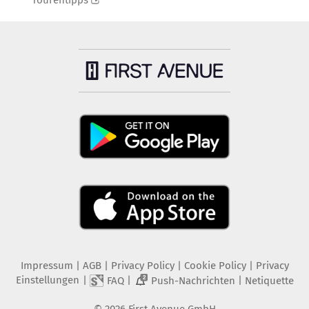
Tourentipps
Impressum
|
AGB
|
Privacy Policy
|
Cookie Policy
|
Privacy
Einstellungen
|
|
|
FAQ
Push-Nachrichten
Netiquette
2
©
2026
First Avenue GmbH