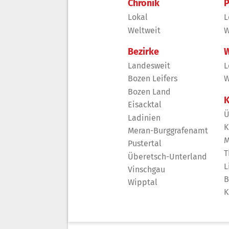
Chronik
P
Lokal
L
Weltweit
W
Bezirke
W
Landesweit
L
Bozen Leifers
W
Bozen Land
K
Eisacktal
Ü
Ladinien
K
Meran-Burggrafenamt
M
Pustertal
T
Überetsch-Unterland
L
Vinschgau
B
Wipptal
K