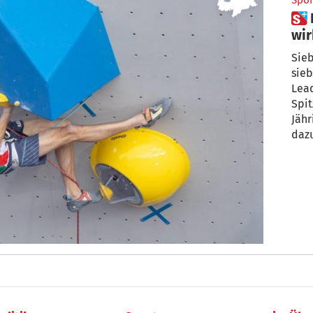
Spor
 Filip Schenk im Hoch: „Es läuft
wir
Sieb
sieb
Lead
Spit
Jähr
daz