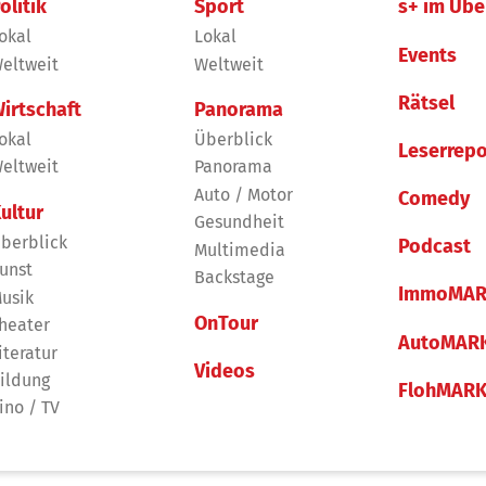
olitik
Sport
s+ im Übe
okal
Lokal
Events
eltweit
Weltweit
Rätsel
irtschaft
Panorama
okal
Überblick
Leserrepo
eltweit
Panorama
Auto / Motor
Comedy
ultur
Gesundheit
berblick
Podcast
Multimedia
unst
Backstage
ImmoMAR
usik
OnTour
heater
AutoMAR
iteratur
Videos
ildung
FlohMAR
ino / TV