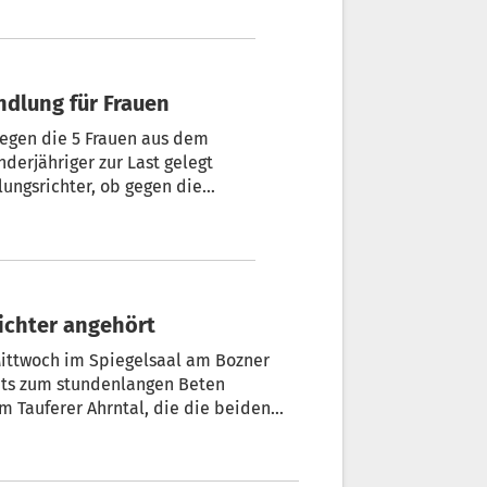
 Kind zum Beten gezwungen: Vorverhandlung für Frauen
lungsrichter, ob gegen die
Richter angehört
ittwoch im Spiegelsaal am Bozner
chts zum stundenlangen Beten
m Tauferer Ahrntal, die die beiden
weiter im Gefängnis von Trient in U-