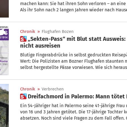
machen kann: Sie hat ihren Sohn verloren – an eine
Als ihr Sohn nach 2 langen Jahren wieder nach Haus
55 Kilo. Sein verbliebenes Hab und Gut: Eine Kiste 
Chronik
»
Flughafen Bozen
 „Sekten-Pass“ mit Blut statt Ausweis: 2 Südtirolerinnen dürfen
nicht ausreisen
Blutige Fingerabdrücke in selbst gedruckten Reisep
Wert: Die Polizisten am Bozner Flughafen staunten nicht schlecht, als 2 Südtirolerinnen
selbst hergestellte Pässe vorwiesen. Wie sich heraus
jährigen Frauen Mitglieder „einer Art Sekte“, heißt 
Chronik
»
Verbrechen
 Dreifachmord in Palermo: Mann tötet
Ein 54-Jähriger hat in Palermo seine 41-jährige Fra
von 16 und 3 Jahren getötet. Die 17-jährige Tochter
absetzen. Noch sind viele Fragen zu dem Fall offen.
Verbindung zu einer sektenähnlichen Vereinigung.