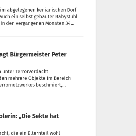
 im abgelegenen kenianischen Dorf
auch ein selbst gebauter Babystuhl
i in den vergangenen Monaten 34
 Sie könnten weitere Opfer der
enschen zu Tode kamen.
m unter Terrorverdacht
errornetzwerkes beschmiert,
ht, die ein Elternteil wohl