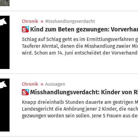
Chronik
»
Misshandlungsverdacht
Schlag auf Schlag geht es im Ermittlungsverfahren gegen die 5 Frauen aus dem
Tauferer Ahrntal, denen die Misshandlung zweier Minderjähriger zur Last gelegt
wird. Schon am 14. Juni entscheidet der Vorverhand
Frauen das Hauptverfahren eingeleitet wird.
Chronik
»
Aussagen
 Misshandlungsverdacht: Kinder von 
Knapp dreieinhalb Stunden dauerte am gestrigen M
Landesgericht die Anhörung jener 2 Kinder, die na
gezwungen worden sein sollen. Jene 5 Frauen aus de
Kinder dazu gezwungen haben sollen, bleiben indes 
Haft.