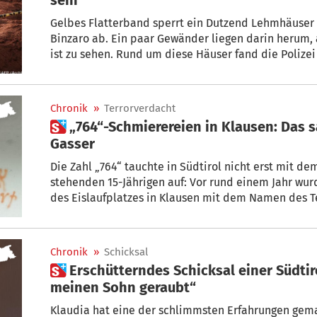
Gelbes Flatterband sperrt ein Dutzend Lehmhäuser
Binzaro ab. Ein paar Gewänder liegen darin herum, 
ist zu sehen. Rund um diese Häuser fand die Polize
Leichen. Und sie hat einen schrecklichen Verdacht:
Hunger-Sekte sein, durch die vor Jahren fast 450 M
Chronik
»
Terrorverdacht
 „764“-Schmierereien in Klausen: Das sagt Bürgermeister Peter
Gasser
Die Zahl „764“ tauchte in Südtirol nicht erst mit de
stehenden 15-Jährigen auf: Vor rund einem Jahr wurden mehrere Objekte im Bereich
des Eislaufplatzes in Klausen mit dem Namen des T
dem der Jugendliche angehören soll.
Chronik
»
Schicksal
 Erschütterndes Schicksal einer Südtirolerin: „Die Sekte hat
meinen Sohn geraubt“
Klaudia hat eine der schlimmsten Erfahrungen gemac