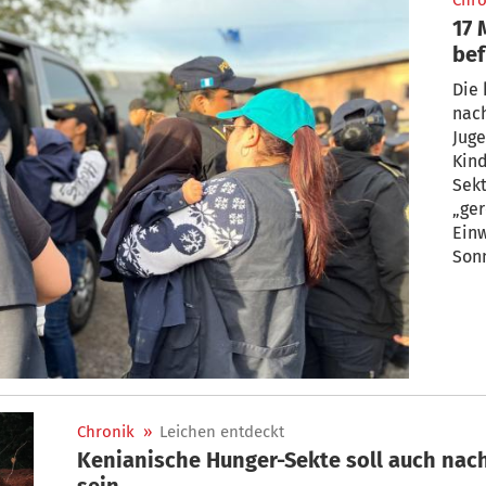
Chro
17 
bef
Die
nac
Juge
Kin
Sekt
„ger
Ein
Sonn
Chronik
»
Leichen entdeckt
Kenianische Hunger-Sekte soll auch nac
sein