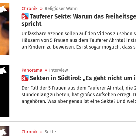
Chronik
»
Religiöser Wahn
 Tauferer Sekte: Warum das Freiheitsgericht von „Folter“ an Kindern
spricht
Unfassbare Szenen sollen auf den Videos zu sehen s
Häusern von 5 Frauen aus dem Tauferer Ahrntal ins
an Kindern zu beweisen. Es ist sogar möglich, dass 
Misshandlung, sondern sogar wegen Folter vor Gericht verantworten müssen. Zumindest
eines der Kinder dürfte eine regelrechte Hölle erle
Panorama
»
Interview
 Sekten in Südtirol: „Es geht nicht u
Der Fall der 5 Frauen aus dem Tauferer Ahrntal, die
stundenlang zu beten, hat großes Aufsehen erregt. D
angehören. Was aber genau ist eine Sekte? Und welc
Südtirol? + von Matteo Tomada
Chronik
»
Sekte