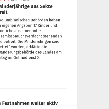
nik
»
Kolumbien
Minderjährige aus Sekte
reit
 kolumbianischen Behörden haben
h eigenen Angaben 17 Kinder und
ndliche aus einer unter
desmissbrauchsverdacht stehenden
e befreit. Die Minderjährigen seien
ettet“ worden, erklärte die
wanderungsbehörde des Landes am
tag im Onlinedienst X.
h Festnahmen weiter aktiv