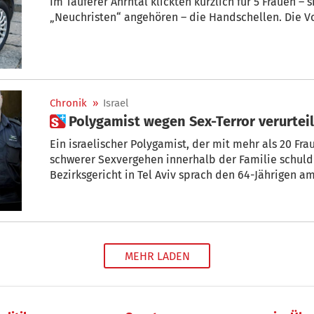
Im Tauferer Ahrntal klickten kürzlich für 5 Frauen – 
„Neuchristen“ angehören – die Handschellen. Die V
Chronik
»
Israel
 Polygamist wegen Sex-Terror verurteil
Ein israelischer Polygamist, der mit mehr als 20 F
schwerer Sexvergehen innerhalb der Familie schuld
Bezirksgericht in Tel Aviv sprach den 64-Jährigen a
der Versklavung frei.
MEHR LADEN