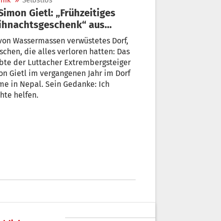
nik
»
Selbstlos
ihnachtsgeschenk“ aus
tirol
von Wassermassen verwüstetes Dorf,
chen, die alles verloren hatten: Das
bte der Luttacher Extrembergsteiger
n Gietl im vergangenen Jahr im Dorf
e in Nepal. Sein Gedanke: Ich
hte helfen.