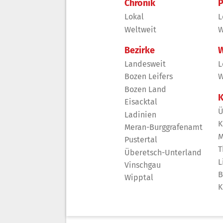
Chronik
P
Lokal
L
Weltweit
W
Bezirke
W
Landesweit
L
Bozen Leifers
W
Bozen Land
K
Eisacktal
Ü
Ladinien
K
Meran-Burggrafenamt
M
Pustertal
T
Überetsch-Unterland
L
Vinschgau
B
Wipptal
K