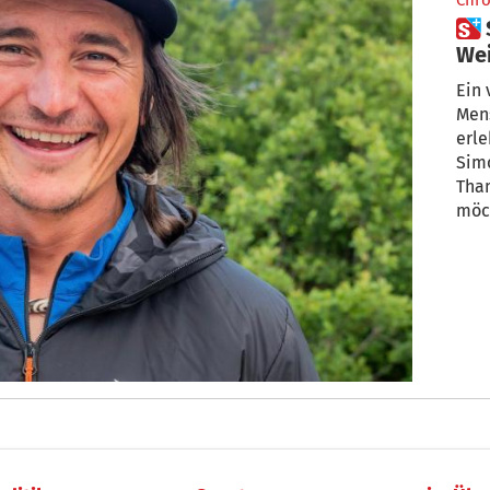
Chro
 Simon Gietl: „Frühzeitiges
We
Süd
Ein 
Mens
erle
Simo
Tham
möc