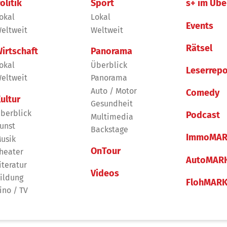
olitik
Sport
s+ im Übe
okal
Lokal
Events
eltweit
Weltweit
Rätsel
irtschaft
Panorama
okal
Überblick
Leserrepo
eltweit
Panorama
Auto / Motor
Comedy
ultur
Gesundheit
berblick
Podcast
Multimedia
unst
Backstage
ImmoMAR
usik
OnTour
heater
AutoMAR
iteratur
Videos
ildung
FlohMAR
ino / TV